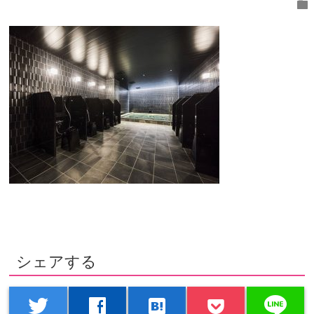
folder
シェアする
line
twitter
facebook
hatenabookmark