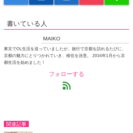
書いている人
MAIKO
東京でOL生活を送っていましたが、旅行で京都を訪れるたびに、
京都の魅力にとりつかれていき、移住を決意。 2016年1月から京
都生活を始めました！
フォローする
feed
関連記事