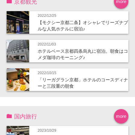
京都観光
more
2022/12/25
【モクシー京都二条】オシャレでリーズナブ
ルな人気ホテルに宿泊♪
2022/11/03
ホテルベース京都四条烏丸に宿泊。朝食はコ
メダ珈琲のモーニング♪
2022/10/15
「リーガグラン京都」ホテルのコースディナ
ーと三段重の朝食
国内旅行
more
2023/10/29