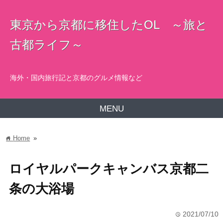
東京から京都に移住したOL ～旅と
古都ライフ～
海外・国内旅行記と京都のグルメ情報など
MENU
Home
»
home
ロイヤルパークキャンバス京都二
条の大浴場
2021/07/10
time