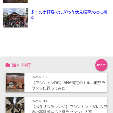
多くの参拝客でにぎわう伏見稲荷大社に初
詣
海外旅行
more
2024/01/21
【ワシントンDC】ANA指定のトルコ航空ラ
ウンジに行ってみた
2024/01/14
【ポラリスラウンジ】ワシントン・ダレス空
港の高級感ある上級ラウンジに入室