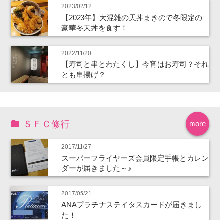
2023/02/12
【2023年】大混雑の天丼まきので冬限定の
豪華冬天丼を食す！
2022/11/20
【寿司と串とわたくし】今宵はお寿司？それ
とも串揚げ？
ＳＦＣ修行
more
2017/11/27
スーパーフライヤーズ会員限定手帳とカレン
ダーが届きました～♪
2017/05/21
ANAプラチナステイタスカードが届きまし
た！