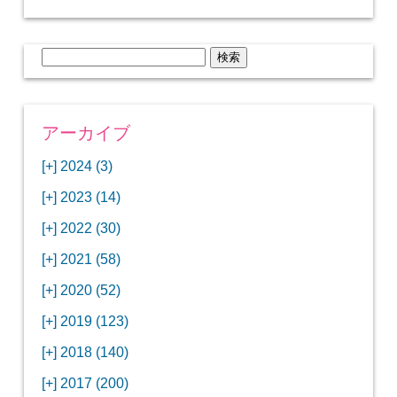
検
索:
アーカイブ
[+]
2024 (3)
[+]
1月 (3)
[+]
2023 (14)
ANAビジネスクラスでワシントンDCから羽田
[+]
12月 (3)
空港へ！
[+]
2022 (30)
【セントルイス】バドワイザーの工場見学はビ
[+]
11月 (3)
[+]
【ワシントンDC】ANA指定のトルコ航空ラウ
12月 (1)
ールの試飲にお土産付きで最高！
[+]
2021 (58)
ンジに行ってみた
【マリオット パルス アット メイフラワー宿泊
【モクシー京都二条】オシャレでリーズナブル
[+]
10月 (1)
[+]
11月 (4)
[+]
【MLB観戦】セントルイスで大谷翔平vsヌート
12月 (4)
記】ワシントンDCの中心で快適ステイ♪
な人気ホテルに宿泊♪
[+]
2020 (52)
【ポラリスラウンジ】ワシントン・ダレス空港
「ツーリズムEXPOジャパン2023大阪」に行っ
バーの対決に大興奮！
【シェラトングランドホテル広島】デラックス
スパを楽しむリーベルホテルユニバーサルスタ
[+]
3月 (1)
[+]
10月 (3)
[+]
の高級感ある上級ラウンジに入室
【ウドバーハジーセンター】実物のコンコルド
11月 (4)
[+]
てきたよ！
12月 (5)
ツインルームに宿泊♪
ジオ宿泊記
[+]
2019 (123)
【サウスウエスト航空搭乗記】全席自由席の
【株主優待】無料で大阪堂島アロフトに宿泊し
やスペースシャトルに大興奮！
【レストラン信】コスパの良いフレンチのコー
【Fuji屋京色】京町家で秋の味覚を味わうコー
【クランプコーヒーサラサ】隠れ家カフェで自
[+]
2月 (3)
[+]
9月 (3)
[+]
10月 (4)
[+]
LCCでセントルイスへ！
てきたよ！
【寿司と串とわたくし】今宵はお寿司？それと
11月 (5)
[+]
スランチ♪
【ホテルMONday京都丸太町】ホテルに泊まっ
12月 (10)
ス料理を堪能
家焙煎の美味しいコーヒーを♪
[+]
2018 (140)
【ANAビジネスクラス搭乗記】特典航空券でワ
西院の「バーガールーム」でボリュームあるハ
【進々堂 北山店】種類豊富なパン食べ放題モー
も串揚げ？
【寿司と天ぷらとわたくし】あなたは寿司派？
て寿司ざんまい！
「ハンバーグラボ」でハンバーグ食べ比べラン
2019年を振り返って
[+]
1月 (3)
[+]
8月 (6)
[+]
9月 (5)
[+]
シントンDCまでのロングフライト
ンバーガーランチ
「リーガグラン京都」ホテルのコースディナー
10月 (5)
[+]
ニング！
【ホテルリソルトリニティ京都宿泊記】実質プ
11月 (11)
[+]
それとも天ぷら派？
【ひとり焼肉やる気】話題の一人焼肉に行って
12月 (11)
チ♪
IBEXエアラインズで仙台から大阪・伊丹空港へ
[+]
2017 (200)
【京やきにく弘 先斗町別邸】京町家で焼肉のコ
【ザ・サウザンド京都】ホテルでイタリアンコ
と三段重の朝食
【2021年】行列2時間待ちの洋食店「おおさか
【熱帯食堂 四条河原町】京都市内で本格的なタ
ラスのお得な宿泊プラン♪
「ウェリナホテルプレミア中之島宿泊記」千房
【エアプサン搭乗記】日本最短の国際線フライ
みた！！
バリ島6つ星ホテル「ムリア」でスイーツ食べ
2018年を振り返って
[+]
7月 (2)
[+]
【2023年】大混雑の天丼まきので冬限定の豪華
8月 (6)
キャンペーン併用で超お得だった「御宿野乃 京