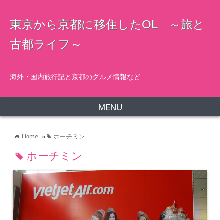
東京から京都に移住したOL ～旅と
古都ライフ～
海外・国内旅行記と京都のグルメ情報など
MENU
Home
»
ホーチミン
home
tag
ホーチミン
tag