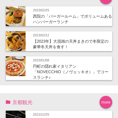
2023/02/25
西院の「バーガールーム」でボリュームある
ハンバーガーランチ
2023/02/12
【2023年】大混雑の天丼まきので冬限定の
豪華冬天丼を食す！
2023/01/08
円町の隠れ家イタリアン
「NOVECCHIO（ノヴェッキオ）」でコー
スランチ♪
京都観光
more
2022/12/25