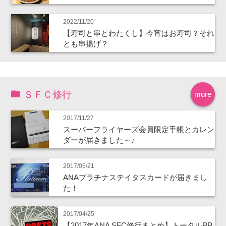
2022/11/20
【寿司と串とわたくし】今宵はお寿司？それ
とも串揚げ？
ＳＦＣ修行
more
2017/11/27
スーパーフライヤーズ会員限定手帳とカレン
ダーが届きました～♪
2017/05/21
ANAプラチナステイタスカードが届きまし
た！
2017/04/25
【2017年ANA SFC修行まとめ】トータルPP