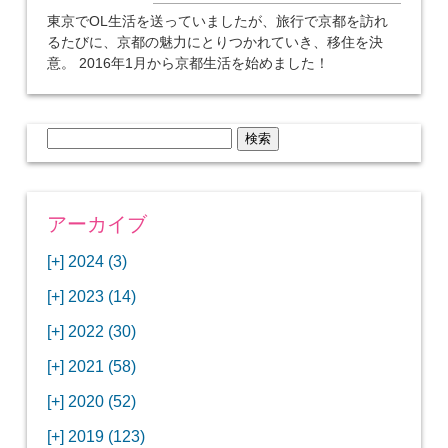
東京でOL生活を送っていましたが、旅行で京都を訪れ
るたびに、京都の魅力にとりつかれていき、移住を決
意。 2016年1月から京都生活を始めました！
検
索:
アーカイブ
[+]
2024 (3)
[+]
1月 (3)
[+]
2023 (14)
ANAビジネスクラスでワシントンDCから羽田
[+]
12月 (3)
空港へ！
[+]
2022 (30)
【セントルイス】バドワイザーの工場見学はビ
[+]
11月 (3)
[+]
【ワシントンDC】ANA指定のトルコ航空ラウ
12月 (1)
ールの試飲にお土産付きで最高！
[+]
2021 (58)
ンジに行ってみた
【マリオット パルス アット メイフラワー宿泊
【モクシー京都二条】オシャレでリーズナブル
[+]
10月 (1)
[+]
11月 (4)
[+]
【MLB観戦】セントルイスで大谷翔平vsヌート
12月 (4)
記】ワシントンDCの中心で快適ステイ♪
な人気ホテルに宿泊♪
[+]
2020 (52)
【ポラリスラウンジ】ワシントン・ダレス空港
「ツーリズムEXPOジャパン2023大阪」に行っ
バーの対決に大興奮！
【シェラトングランドホテル広島】デラックス
スパを楽しむリーベルホテルユニバーサルスタ
[+]
3月 (1)
[+]
10月 (3)
[+]
の高級感ある上級ラウンジに入室
【ウドバーハジーセンター】実物のコンコルド
11月 (4)
[+]
てきたよ！
12月 (5)
ツインルームに宿泊♪
ジオ宿泊記
[+]
2019 (123)
【サウスウエスト航空搭乗記】全席自由席の
【株主優待】無料で大阪堂島アロフトに宿泊し
やスペースシャトルに大興奮！
【レストラン信】コスパの良いフレンチのコー
【Fuji屋京色】京町家で秋の味覚を味わうコー
【クランプコーヒーサラサ】隠れ家カフェで自