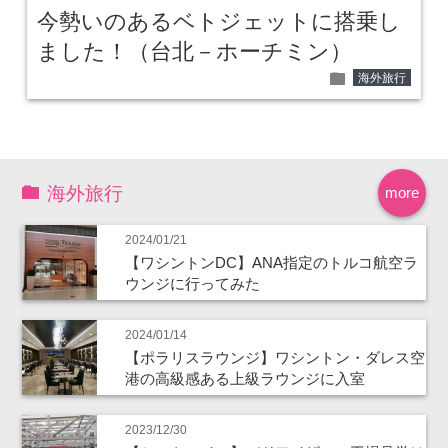
今勢いのあるベトジェットに搭乗し
ました！（台北－ホーチミン）
folder
海外旅行
海外旅行
more
2024/01/21
【ワシントンDC】ANA指定のトルコ航空ラ
ウンジに行ってみた
2024/01/14
【ポラリスラウンジ】ワシントン・ダレス空
港の高級感ある上級ラウンジに入室
2023/12/30