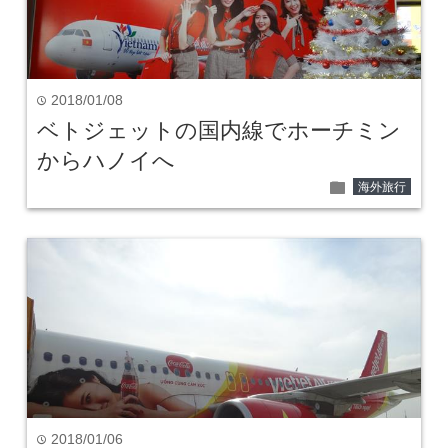
2018/01/08
time
ベトジェットの国内線でホーチミン
からハノイへ
folder
海外旅行
2018/01/06
time