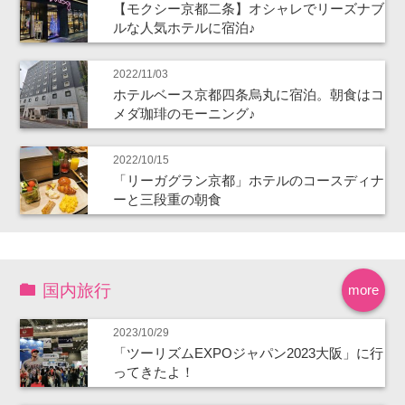
【モクシー京都二条】オシャレでリーズナブ
ルな人気ホテルに宿泊♪
2022/11/03
ホテルベース京都四条烏丸に宿泊。朝食はコ
メダ珈琲のモーニング♪
2022/10/15
「リーガグラン京都」ホテルのコースディナ
ーと三段重の朝食
国内旅行
more
2023/10/29
「ツーリズムEXPOジャパン2023大阪」に行
ってきたよ！