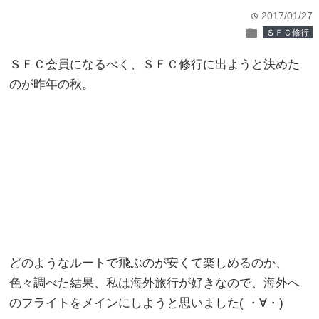
2017/01/27
time
folder
ＳＦＣ修行
ＳＦＣ会員になるべく、ＳＦＣ修行に出ようと決めた
のが昨年の秋。
どのようなルートで飛ぶのが安くて楽しめるのか、
色々調べた結果、私は海外旅行が好きなので、海外へ
のフライトをメインにしようと思いました( ・∀・)