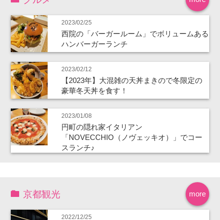
2023/02/25
西院の「バーガールーム」でボリュームある
ハンバーガーランチ
2023/02/12
【2023年】大混雑の天丼まきので冬限定の
豪華冬天丼を食す！
2023/01/08
円町の隠れ家イタリアン
「NOVECCHIO（ノヴェッキオ）」でコー
スランチ♪
京都観光
more
2022/12/25