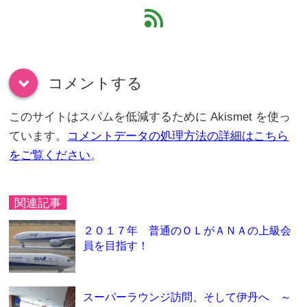
feed
コメントする
down
このサイトはスパムを低減するために Akismet を使っ
ています。
コメントデータの処理方法の詳細はこちら
をご覧ください
。
関連記事
２０１７年 普通のＯＬがＡＮＡの上級会
員を目指す！
スーパーラウンジ訪問、そして伊丹へ ～