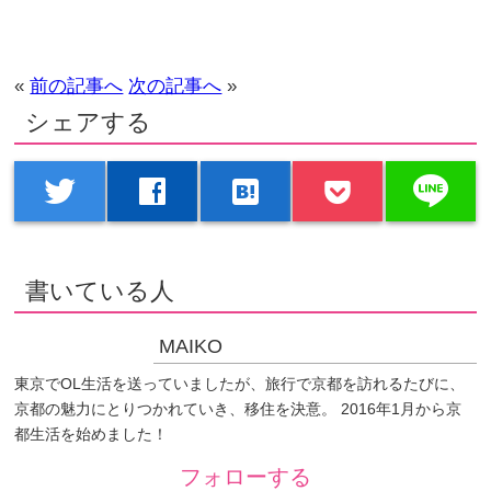
«
前の記事へ
次の記事へ
»
シェアする
line
twitter
facebook
hatenabookmark
書いている人
MAIKO
東京でOL生活を送っていましたが、旅行で京都を訪れるたびに、
京都の魅力にとりつかれていき、移住を決意。 2016年1月から京
都生活を始めました！
フォローする