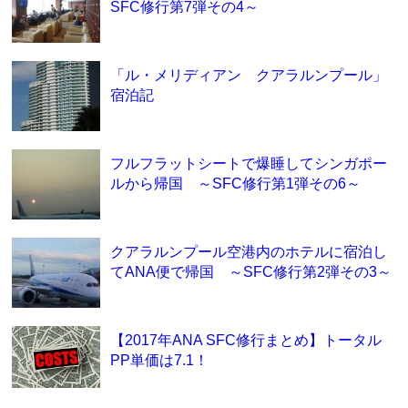
SFC修行第7弾その4～
「ル・メリディアン クアラルンプール」
宿泊記
フルフラットシートで爆睡してシンガポー
ルから帰国 ～SFC修行第1弾その6～
クアラルンプール空港内のホテルに宿泊し
てANA便で帰国 ～SFC修行第2弾その3～
【2017年ANA SFC修行まとめ】トータル
PP単価は7.1！