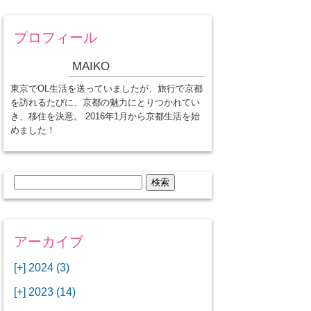
プロフィール
MAIKO
東京でOL生活を送っていましたが、旅行で京都
を訪れるたびに、京都の魅力にとりつかれてい
き、移住を決意。 2016年1月から京都生活を始
めました！
検
索:
アーカイブ
[+]
2024 (3)
[+]
1月 (3)
[+]
2023 (14)
ANAビジネスクラスでワシントン
[+]
12月 (3)
DCから羽田空港へ！