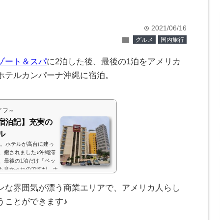
2021/06/16
time
folder
グルメ
国内旅行
ゾート＆スパ
に2泊した後、最後の1泊をアメリカ
ホテルカンパーナ沖縄に宿泊。
イフ～
宿泊記】充実の
ル
泊。ホテルが高台に建っ
、癒されました♪沖縄滞
、最後の1泊だけ「ベッ
も良かったのですが、ホ
ッジの一角にあるため、
わうことができました♪
ンな雰囲気が漂う商業エリアで、アメリカ人らし
ush({}); ホテルの場所ホテルがあ
うことができます♪