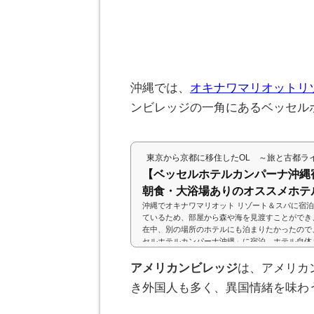
沖縄では、
オキナワマリオットリ
ンビレッジの一角にあるベッセル
東京から京都に移住したOL ～旅と古都ラ
【ベッセルホテルカンパーナ沖縄
朝食・大浴場ありのオススメホテ
沖縄でオキナワマリオット リゾート＆スパに宿
ているため、部屋から森や海を見渡すことができ
在中、別の場所のホテルにも泊まりたかったので
セルホテルカンパーナ沖縄」に宿泊。ホテル自体
テルがアメリカンな雰囲気のあるアメリカンビレ
異国情緒を楽しむことができ、プチ海外気分を味
アメリカンビレッジ
は、アメリカ
(adsbygoogle = window.adsbygoogle || ).p
き外国人も多く、異国情緒を味わ
るのは、那覇市の北東に位...