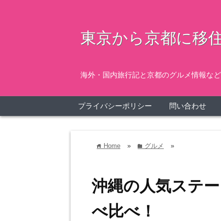
東京から京都に移住
海外・国内旅行記と京都のグルメ情報など
プライバシーポリシー
問い合わせ
Home
»
グルメ
»
home
folder
沖縄の人気ステー
べ比べ！