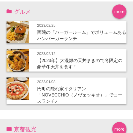
グルメ
more
2023/02/25
西院の「バーガールーム」でボリュームある
ハンバーガーランチ
2023/02/12
【2023年】大混雑の天丼まきので冬限定の
豪華冬天丼を食す！
2023/01/08
円町の隠れ家イタリアン
「NOVECCHIO（ノヴェッキオ）」でコー
スランチ♪
京都観光
more