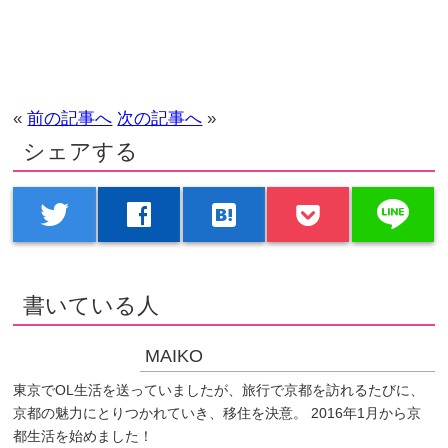
«
前の記事へ
次の記事へ
»
シェアする
line
twitter
facebook
hatenabookmark
書いている人
MAIKO
東京でOL生活を送っていましたが、旅行で京都を訪れるたびに、
京都の魅力にとりつかれていき、移住を決意。 2016年1月から京
都生活を始めました！