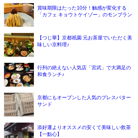
賞味期限はたった10分！触感が変化する
「カフェ キョウトケイゾー」のモンブラン
【つじ華】京都祇園 元お茶屋でいただく美
味しい京料理♪
行列の絶えない人気店「宮武」で大満足の
和食ランチ♪
京都にもオープンした人気のプレスバター
サンド
添好運よりオススメの安くて美味しい飲茶
【一點心】