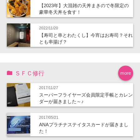
【2023年】大混雑の天丼まきので冬限定の
豪華冬天丼を食す！
2022/11/20
【寿司と串とわたくし】今宵はお寿司？それ
とも串揚げ？
ＳＦＣ修行
more
2017/11/27
スーパーフライヤーズ会員限定手帳とカレン
ダーが届きました～♪
2017/05/21
ANAプラチナステイタスカードが届きまし
た！