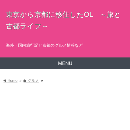
東京から京都に移住したOL ～旅と
古都ライフ～
海外・国内旅行記と京都のグルメ情報など
MENU
Home
»
グルメ
»
home
folder