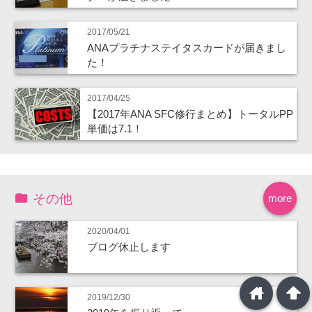
2017/05/21
ANAプラチナステイタスカードが届きまし
た！
2017/04/25
【2017年ANA SFC修行まとめ】トータルPP
単価は7.1！
その他
more
2020/04/01
ブログ休止します
home
arrowup
2019/12/30