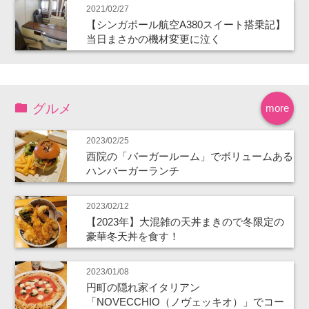
2021/02/27
【シンガポール航空A380スイート搭乗記】
当日まさかの機材変更に泣く
グルメ
more
2023/02/25
西院の「バーガールーム」でボリュームある
ハンバーガーランチ
2023/02/12
【2023年】大混雑の天丼まきので冬限定の
豪華冬天丼を食す！
2023/01/08
円町の隠れ家イタリアン
「NOVECCHIO（ノヴェッキオ）」でコー