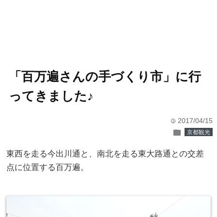
「百万遍さんの手づくり市」に行
ってきました♪
2017/04/15
time
folder
京都観光
東西を走る今出川通と、南北を走る東大路通との交差
点に位置する百万遍。