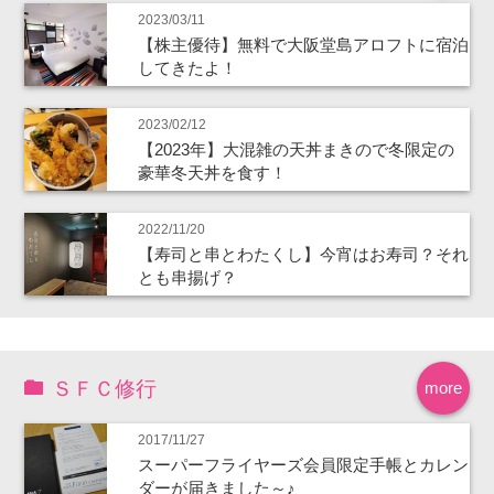
2023/03/11
【株主優待】無料で大阪堂島アロフトに宿泊
してきたよ！
2023/02/12
【2023年】大混雑の天丼まきので冬限定の
豪華冬天丼を食す！
2022/11/20
【寿司と串とわたくし】今宵はお寿司？それ
とも串揚げ？
ＳＦＣ修行
more
2017/11/27
スーパーフライヤーズ会員限定手帳とカレン
ダーが届きました～♪