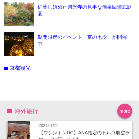
紅葉し始めた圓光寺の見事な池泉回遊式庭
園
期間限定のイベント「京の七夕」が開催
中！！
京都観光
folder
海外旅行
more
2024/01/21
【ワシントンDC】ANA指定のトルコ航空ラ