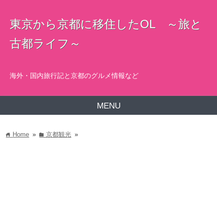
東京から京都に移住したOL ～旅と
古都ライフ～
海外・国内旅行記と京都のグルメ情報など
MENU
Home
»
京都観光
»
home
folder