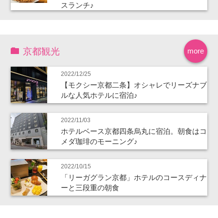
スランチ♪
京都観光
more
2022/12/25
【モクシー京都二条】オシャレでリーズナブ
ルな人気ホテルに宿泊♪
2022/11/03
ホテルベース京都四条烏丸に宿泊。朝食はコ
メダ珈琲のモーニング♪
2022/10/15
「リーガグラン京都」ホテルのコースディナ
ーと三段重の朝食