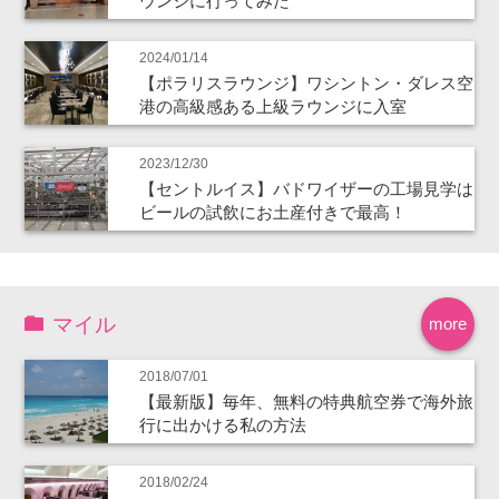
ウンジに行ってみた
2024/01/14
【ポラリスラウンジ】ワシントン・ダレス空
港の高級感ある上級ラウンジに入室
2023/12/30
【セントルイス】バドワイザーの工場見学は
ビールの試飲にお土産付きで最高！
マイル
more
2018/07/01
【最新版】毎年、無料の特典航空券で海外旅
行に出かける私の方法
2018/02/24