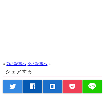
«
前の記事へ
次の記事へ
»
シェアする
line
twitter
facebook
hatenabookmark