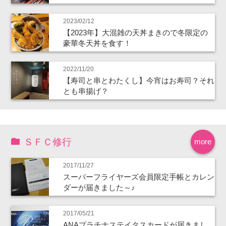
2023/02/12
【2023年】大混雑の天丼まきので冬限定の
豪華冬天丼を食す！
2022/11/20
【寿司と串とわたくし】今宵はお寿司？それ
とも串揚げ？
ＳＦＣ修行
more
2017/11/27
スーパーフライヤーズ会員限定手帳とカレン
ダーが届きました～♪
2017/05/21
ANAプラチナステイタスカードが届きまし