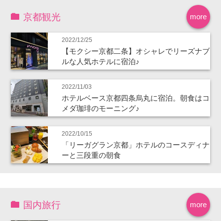
京都観光
more
2022/12/25
【モクシー京都二条】オシャレでリーズナブ
ルな人気ホテルに宿泊♪
2022/11/03
ホテルベース京都四条烏丸に宿泊。朝食はコ
メダ珈琲のモーニング♪
2022/10/15
「リーガグラン京都」ホテルのコースディナ
ーと三段重の朝食
国内旅行
more