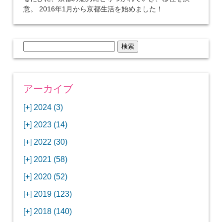
意。 2016年1月から京都生活を始めました！
検
索:
アーカイブ
[+]
2024 (3)
[+]
1月 (3)
[+]
2023 (14)
ANAビジネスクラスでワシントンDCから羽田
[+]
12月 (3)
空港へ！
[+]
2022 (30)
【セントルイス】バドワイザーの工場見学はビ
[+]
11月 (3)
[+]
【ワシントンDC】ANA指定のトルコ航空ラウ
12月 (1)
ールの試飲にお土産付きで最高！
[+]
2021 (58)
ンジに行ってみた
【マリオット パルス アット メイフラワー宿泊
【モクシー京都二条】オシャレでリーズナブル
[+]
10月 (1)
[+]
11月 (4)
[+]
【MLB観戦】セントルイスで大谷翔平vsヌート
12月 (4)
記】ワシントンDCの中心で快適ステイ♪
な人気ホテルに宿泊♪
[+]
2020 (52)
【ポラリスラウンジ】ワシントン・ダレス空港
「ツーリズムEXPOジャパン2023大阪」に行っ
バーの対決に大興奮！
【シェラトングランドホテル広島】デラックス
スパを楽しむリーベルホテルユニバーサルスタ
[+]
3月 (1)
[+]
10月 (3)
[+]
の高級感ある上級ラウンジに入室
【ウドバーハジーセンター】実物のコンコルド
11月 (4)
[+]
てきたよ！
12月 (5)
ツインルームに宿泊♪
ジオ宿泊記
[+]
2019 (123)
【サウスウエスト航空搭乗記】全席自由席の
【株主優待】無料で大阪堂島アロフトに宿泊し
やスペースシャトルに大興奮！
【レストラン信】コスパの良いフレンチのコー
【Fuji屋京色】京町家で秋の味覚を味わうコー
【クランプコーヒーサラサ】隠れ家カフェで自
[+]
2月 (3)
[+]
9月 (3)
[+]
10月 (4)
[+]
LCCでセントルイスへ！
てきたよ！
【寿司と串とわたくし】今宵はお寿司？それと
11月 (5)
[+]
スランチ♪
【ホテルMONday京都丸太町】ホテルに泊まっ
12月 (10)
ス料理を堪能
家焙煎の美味しいコーヒーを♪
[+]
2018 (140)
【ANAビジネスクラス搭乗記】特典航空券でワ
西院の「バーガールーム」でボリュームあるハ
【進々堂 北山店】種類豊富なパン食べ放題モー
も串揚げ？
【寿司と天ぷらとわたくし】あなたは寿司派？
て寿司ざんまい！
「ハンバーグラボ」でハンバーグ食べ比べラン
2019年を振り返って
[+]
1月 (3)
[+]
8月 (6)
[+]
9月 (5)
[+]
シントンDCまでのロングフライト
ンバーガーランチ
「リーガグラン京都」ホテルのコースディナー
10月 (5)
[+]
ニング！
【ホテルリソルトリニティ京都宿泊記】実質プ
11月 (11)
[+]
それとも天ぷら派？
【ひとり焼肉やる気】話題の一人焼肉に行って
12月 (11)
チ♪