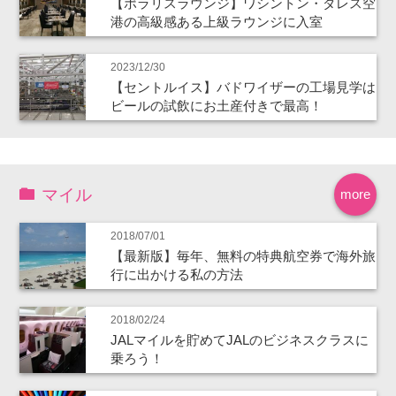
【ポラリスラウンジ】ワシントン・ダレス空
港の高級感ある上級ラウンジに入室
2023/12/30
【セントルイス】バドワイザーの工場見学は
ビールの試飲にお土産付きで最高！
マイル
more
2018/07/01
【最新版】毎年、無料の特典航空券で海外旅
行に出かける私の方法
2018/02/24
JALマイルを貯めてJALのビジネスクラスに
乗ろう！