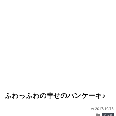
ふわっふわの幸せのパンケーキ♪
2017/10/18
time
folder
グルメ