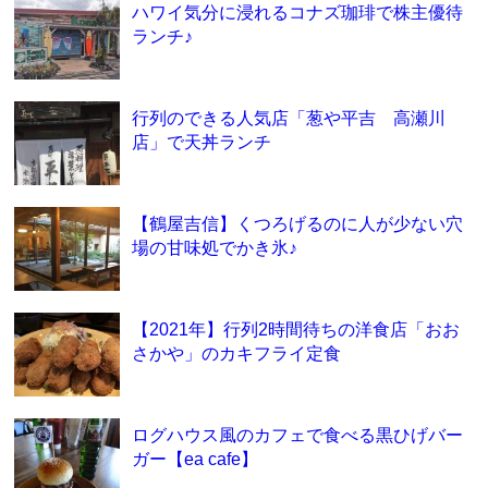
ハワイ気分に浸れるコナズ珈琲で株主優待
ランチ♪
行列のできる人気店「葱や平吉 高瀬川
店」で天丼ランチ
【鶴屋吉信】くつろげるのに人が少ない穴
場の甘味処でかき氷♪
【2021年】行列2時間待ちの洋食店「おお
さかや」のカキフライ定食
ログハウス風のカフェで食べる黒ひげバー
ガー【ea cafe】