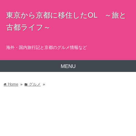
東京から京都に移住したOL ～旅と
古都ライフ～
海外・国内旅行記と京都のグルメ情報など
MENU
Home
»
グルメ
»
home
folder