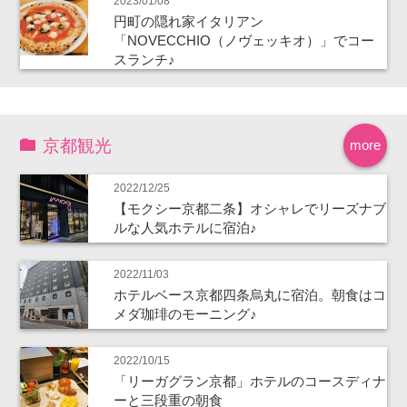
2023/01/08
円町の隠れ家イタリアン
「NOVECCHIO（ノヴェッキオ）」でコー
スランチ♪
京都観光
more
2022/12/25
【モクシー京都二条】オシャレでリーズナブ
ルな人気ホテルに宿泊♪
2022/11/03
ホテルベース京都四条烏丸に宿泊。朝食はコ
メダ珈琲のモーニング♪
2022/10/15
「リーガグラン京都」ホテルのコースディナ
ーと三段重の朝食