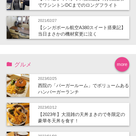
でワシントンDCまでのロングフライト
2021/02/27
【シンガポール航空A380スイート搭乗記】
当日まさかの機材変更に泣く
グルメ
more
2023/02/25
西院の「バーガールーム」でボリュームある
ハンバーガーランチ
2023/02/12
【2023年】大混雑の天丼まきので冬限定の
豪華冬天丼を食す！