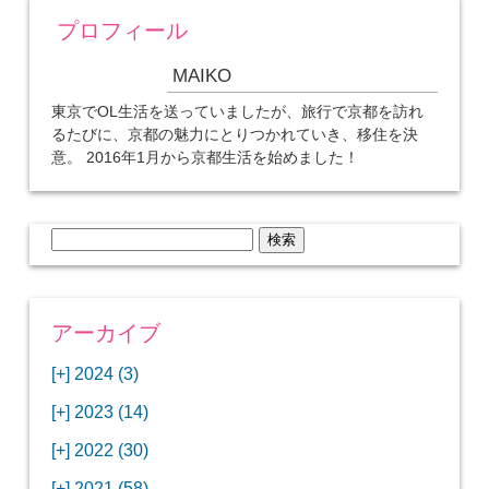
プロフィール
MAIKO
東京でOL生活を送っていましたが、旅行で京都を訪れ
るたびに、京都の魅力にとりつかれていき、移住を決
意。 2016年1月から京都生活を始めました！
検
索:
アーカイブ
[+]
2024 (3)
[+]
1月 (3)
[+]
2023 (14)
ANAビジネスクラスでワシントンDCから羽田
[+]
12月 (3)
空港へ！
[+]
2022 (30)
【セントルイス】バドワイザーの工場見学はビ
[+]
11月 (3)
[+]
【ワシントンDC】ANA指定のトルコ航空ラウ
12月 (1)
ールの試飲にお土産付きで最高！
[+]
2021 (58)