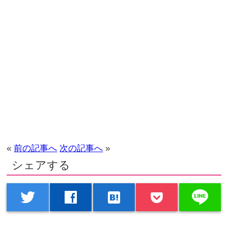
«
前の記事へ
次の記事へ
»
シェアする
line
twitter
facebook
hatenabookmark