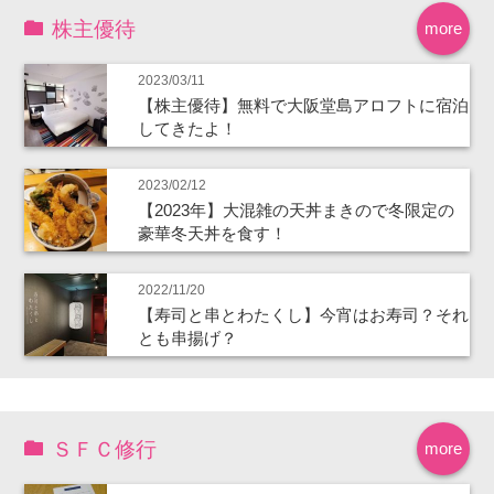
株主優待
more
2023/03/11
【株主優待】無料で大阪堂島アロフトに宿泊
してきたよ！
2023/02/12
【2023年】大混雑の天丼まきので冬限定の
豪華冬天丼を食す！
2022/11/20
【寿司と串とわたくし】今宵はお寿司？それ
とも串揚げ？
ＳＦＣ修行
more