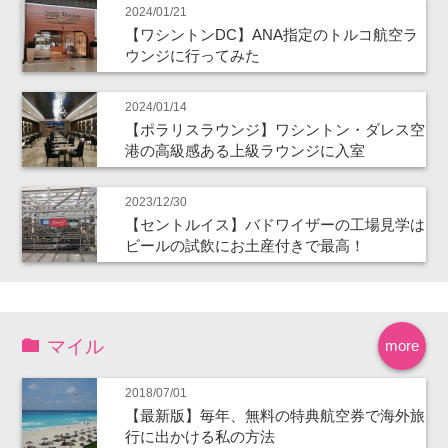
2024/01/21
【ワシントンDC】ANA指定のトルコ航空ラ
ウンジに行ってみた
2024/01/14
【ポラリスラウンジ】ワシントン・ダレス空
港の高級感ある上級ラウンジに入室
2023/12/30
【セントルイス】バドワイザーの工場見学は
ビールの試飲にお土産付きで最高！
マイル
more
2018/07/01
【最新版】毎年、無料の特典航空券で海外旅
行に出かける私の方法