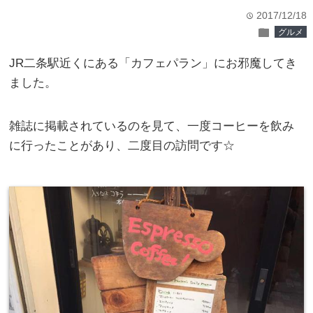
2017/12/18
time
folder
グルメ
JR二条駅近くにある「カフェパラン」にお邪魔してき
ました。
雑誌に掲載されているのを見て、一度コーヒーを飲み
に行ったことがあり、二度目の訪問です☆