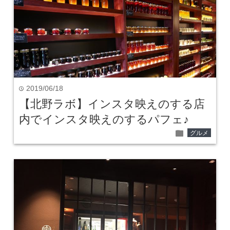
2019/06/18
time
【北野ラボ】インスタ映えのする店
内でインスタ映えのするパフェ♪
folder
グルメ