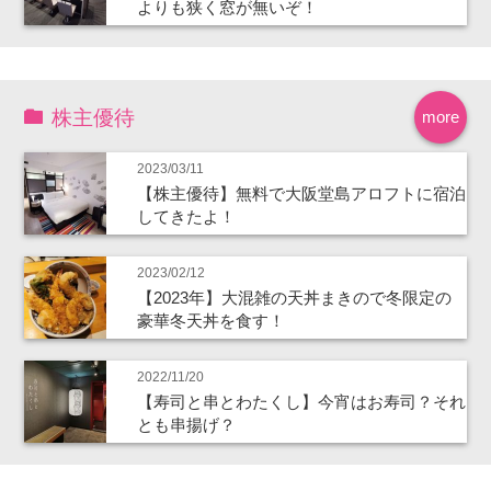
よりも狭く窓が無いぞ！
株主優待
more
2023/03/11
【株主優待】無料で大阪堂島アロフトに宿泊
してきたよ！
2023/02/12
【2023年】大混雑の天丼まきので冬限定の
豪華冬天丼を食す！
2022/11/20
【寿司と串とわたくし】今宵はお寿司？それ
とも串揚げ？