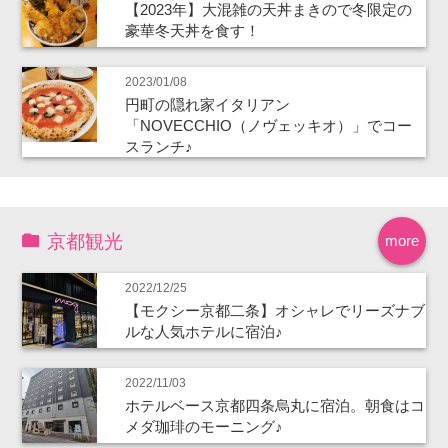
【2023年】大混雑の天丼まきので冬限定の
豪華冬天丼を食す！
2023/01/08
円町の隠れ家イタリアン
「NOVECCHIO（ノヴェッキオ）」でコー
スランチ♪
京都観光
more
2022/12/25
【モクシー京都二条】オシャレでリーズナブ
ルな人気ホテルに宿泊♪
2022/11/03
ホテルベース京都四条烏丸に宿泊。朝食はコ
メダ珈琲のモーニング♪