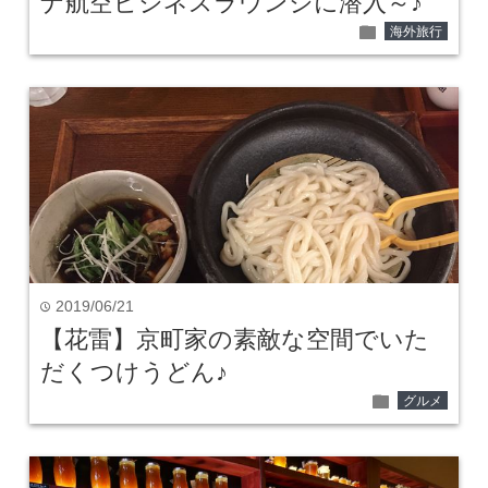
ナ航空ビジネスラウンジに潜入～♪
folder
海外旅行
2019/06/21
time
【花雷】京町家の素敵な空間でいた
だくつけうどん♪
folder
グルメ