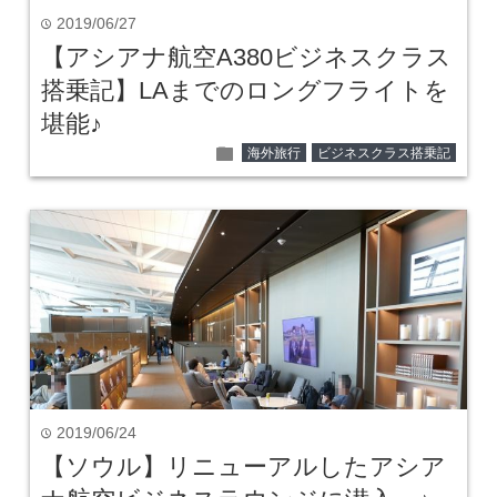
2019/06/27
time
【アシアナ航空A380ビジネスクラス
搭乗記】LAまでのロングフライトを
堪能♪
folder
海外旅行
ビジネスクラス搭乗記
2019/06/24
time
【ソウル】リニューアルしたアシア