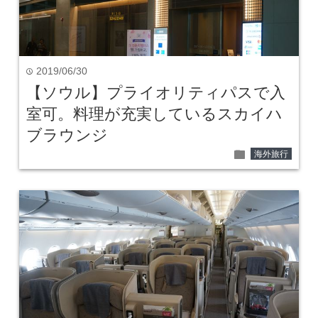
2019/06/30
time
【ソウル】プライオリティパスで入
室可。料理が充実しているスカイハ
ブラウンジ
folder
海外旅行