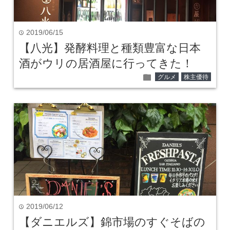
2019/06/15
time
【八光】発酵料理と種類豊富な日本
酒がウリの居酒屋に行ってきた！
folder
グルメ
株主優待
2019/06/12
time
【ダニエルズ】錦市場のすぐそばの