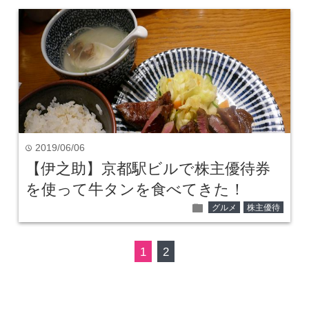
2019/06/06
time
【伊之助】京都駅ビルで株主優待券
を使って牛タンを食べてきた！
folder
グルメ
株主優待
1
2