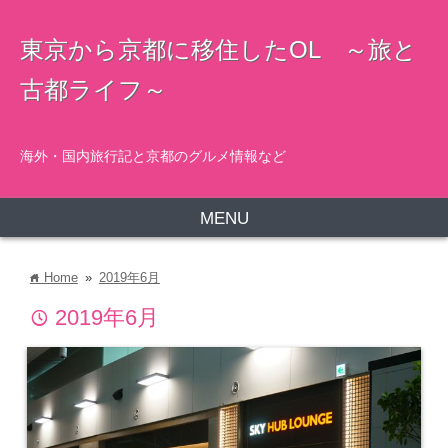
東京から京都に移住したOL ～旅と
古都ライフ～
海外・国内旅行記と京都のグルメ情報など
MENU
Home
»
2019年6月
home
2019年6月
time