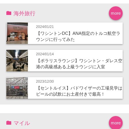
海外旅行
more
2024/01/21
【ワシントンDC】ANA指定のトルコ航空ラ
ウンジに行ってみた
2024/01/14
【ポラリスラウンジ】ワシントン・ダレス空
港の高級感ある上級ラウンジに入室
2023/12/30
【セントルイス】バドワイザーの工場見学は
ビールの試飲にお土産付きで最高！
マイル
more