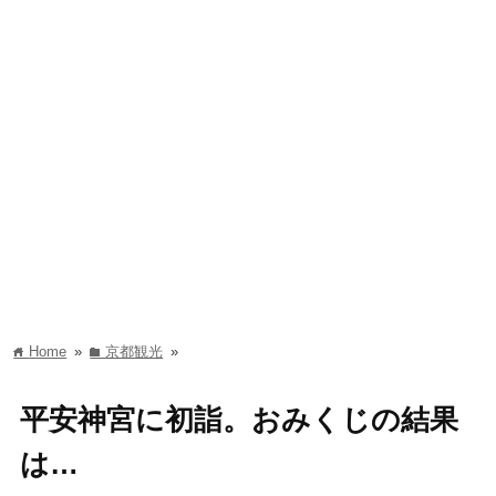
Home
»
京都観光
»
home
folder
平安神宮に初詣。おみくじの結果
は…