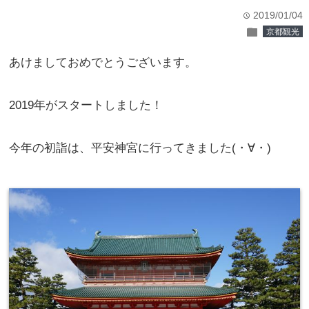
2019/01/04
time
folder
京都観光
あけましておめでとうございます。
2019年がスタートしました！
今年の初詣は、平安神宮に行ってきました(・∀・)