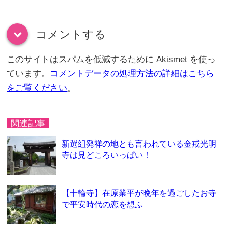
コメントする
down
このサイトはスパムを低減するために Akismet を使っ
ています。
コメントデータの処理方法の詳細はこちら
をご覧ください
。
関連記事
新選組発祥の地とも言われている金戒光明
寺は見どころいっぱい！
【十輪寺】在原業平が晩年を過ごしたお寺
で平安時代の恋を想ふ