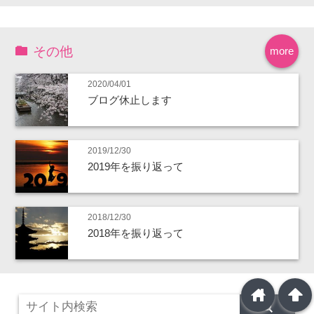
その他
more
2020/04/01
ブログ休止します
2019/12/30
2019年を振り返って
2018/12/30
2018年を振り返って
home
arrowup