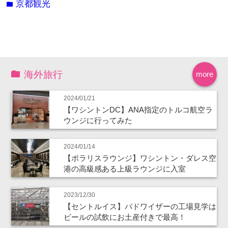
京都観光
folder
海外旅行
more
2024/01/21
【ワシントンDC】ANA指定のトルコ航空ラ
ウンジに行ってみた
2024/01/14
【ポラリスラウンジ】ワシントン・ダレス空
港の高級感ある上級ラウンジに入室
2023/12/30
【セントルイス】バドワイザーの工場見学は
ビールの試飲にお土産付きで最高！