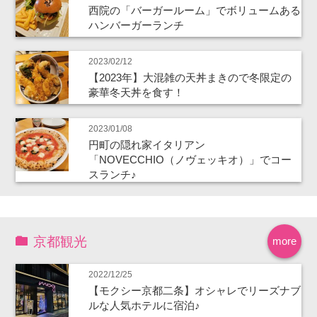
西院の「バーガールーム」でボリュームある
ハンバーガーランチ
2023/02/12
【2023年】大混雑の天丼まきので冬限定の
豪華冬天丼を食す！
2023/01/08
円町の隠れ家イタリアン
「NOVECCHIO（ノヴェッキオ）」でコー
スランチ♪
京都観光
more
2022/12/25
【モクシー京都二条】オシャレでリーズナブ
ルな人気ホテルに宿泊♪