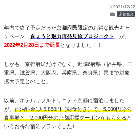
2021/12/22
time
folder
京都観光
年内で終了予定だった
京都府民限定
のお得な観光キャ
ンペーン「
きょうと魅力再発見旅プロジェクト
」が、
2022年2月28日まで延長
となりました！！
しかも、京都府民だけでなく、近隣6府県（福井県、三
重県、滋賀県、大阪府、兵庫県、奈良県）民まで対象
拡大予定とのこと。
以前、ホテルリソルトリニティ京都に宿泊しました
が、
宿泊料金1人5,850円（朝食付き）で、5,000円分の
食事券と、2,000円分の京都応援クーポンがもらえる
と
いうお得な宿泊プランでした♪