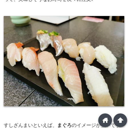
home
arrowup
すしざんまいといえば、
まぐろ
のイメージが強いです