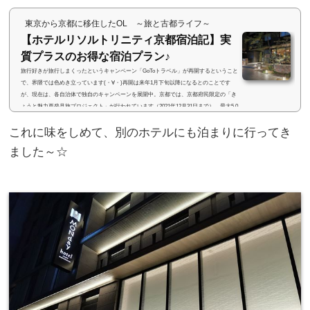
東京から京都に移住したOL ～旅と古都ライフ～
【ホテルリソルトリニティ京都宿泊記】実
質プラスのお得な宿泊プラン♪
旅行好きが旅行しまくったというキャンペーン「GoToトラベル」が再開するということ
で、界隈では色めき立っています(・∀・)再開は来年1月下旬以降になるとのことです
が、現在は、各自治体で独自のキャンペーンを展開中。京都では、京都府民限定の「き
ょうと魅力再発見旅プロジェクト」が行われています（2021年12月31日まで）。最大5,0
00円の宿泊割引と最大2,000円のクーポン券がもらえるお得なキャンペーン♪調べたら、
これに味をしめて、別のホテルにも泊まりに行ってき
お得な宿泊プランを見つけたので、泊まりに行ってきました！ (adsbygoogle = window.a
dsbygoogle || ).push({})...
ました～☆