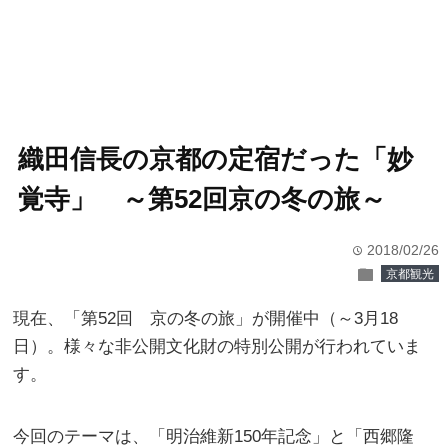
織田信長の京都の定宿だった「妙
覚寺」 ～第52回京の冬の旅～
2018/02/26
time
folder
京都観光
現在、「第52回 京の冬の旅」が開催中（～3月18
日）。様々な非公開文化財の特別公開が行われていま
す。
今回のテーマは、「明治維新150年記念」と「西郷隆