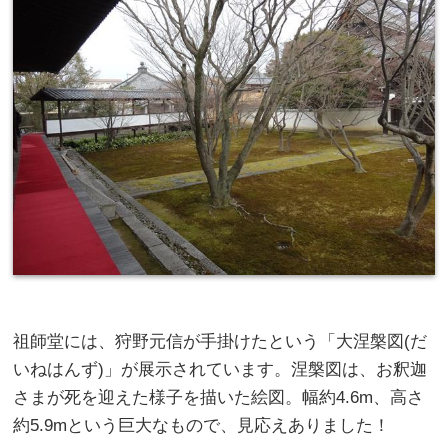
祖師堂には、狩野元信が手掛けたという「大涅槃図(だ
いねはんず)」が展示されています。涅槃図は、お釈迦
さまが死を迎えた様子を描いた絵図。幅約4.6m、高さ
約5.9mという巨大なもので、見応えありました！