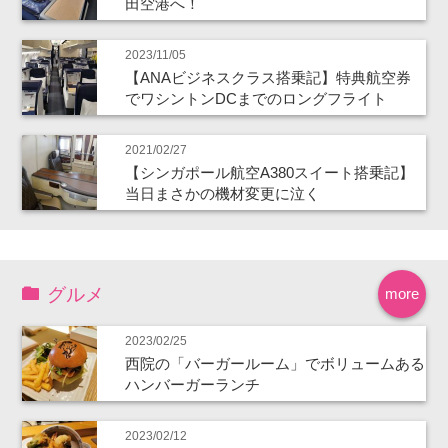
田空港へ！
2023/11/05
【ANAビジネスクラス搭乗記】特典航空券
でワシントンDCまでのロングフライト
2021/02/27
【シンガポール航空A380スイート搭乗記】
当日まさかの機材変更に泣く
グルメ
more
2023/02/25
西院の「バーガールーム」でボリュームある
ハンバーガーランチ
2023/02/12