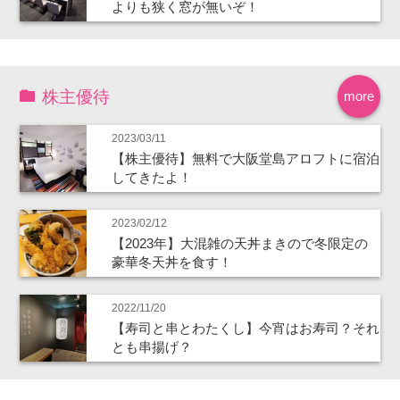
よりも狭く窓が無いぞ！
株主優待
more
2023/03/11
【株主優待】無料で大阪堂島アロフトに宿泊
してきたよ！
2023/02/12
【2023年】大混雑の天丼まきので冬限定の
豪華冬天丼を食す！
2022/11/20
【寿司と串とわたくし】今宵はお寿司？それ
とも串揚げ？