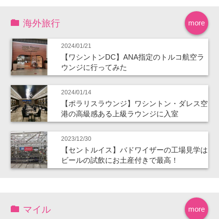
海外旅行
more
2024/01/21
【ワシントンDC】ANA指定のトルコ航空ラ
ウンジに行ってみた
2024/01/14
【ポラリスラウンジ】ワシントン・ダレス空
港の高級感ある上級ラウンジに入室
2023/12/30
【セントルイス】バドワイザーの工場見学は
ビールの試飲にお土産付きで最高！
マイル
more