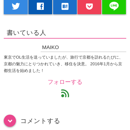
line
twitter
facebook
hatenabookmark
書いている人
MAIKO
東京でOL生活を送っていましたが、旅行で京都を訪れるたびに、
京都の魅力にとりつかれていき、移住を決意。 2016年1月から京
都生活を始めました！
フォローする
feed
コメントする
down