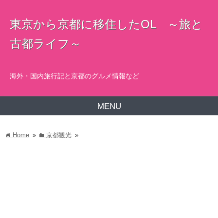
東京から京都に移住したOL ～旅と
古都ライフ～
海外・国内旅行記と京都のグルメ情報など
MENU
Home
»
京都観光
»
home
folder