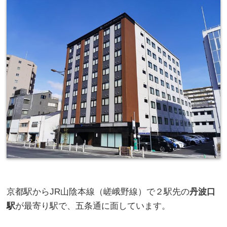
京都駅からJR山陰本線（嵯峨野線）で２駅先の
丹波口
駅
が最寄り駅で、五条通に面しています。