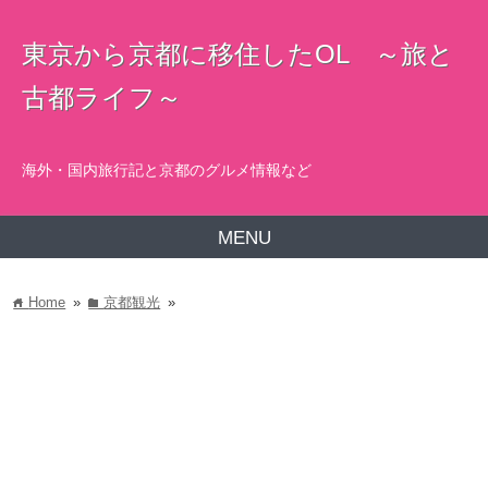
東京から京都に移住したOL ～旅と
古都ライフ～
海外・国内旅行記と京都のグルメ情報など
MENU
Home
»
京都観光
»
home
folder