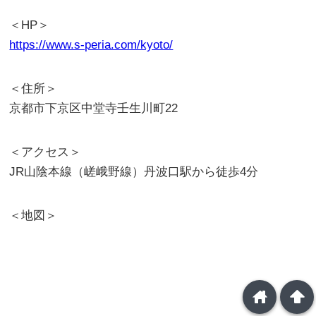
＜HP＞
https://www.s-peria.com/kyoto/
＜住所＞
京都市下京区中堂寺壬生川町22
＜アクセス＞
JR山陰本線（嵯峨野線）丹波口駅から徒歩4分
＜地図＞
home
arrowup