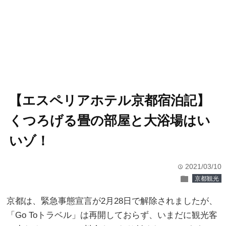
【エスペリアホテル京都宿泊記】
くつろげる畳の部屋と大浴場はい
いゾ！
2021/03/10
time
folder
京都観光
京都は、緊急事態宣言が2月28日で解除されましたが、
「Go Toトラベル」は再開しておらず、いまだに観光客