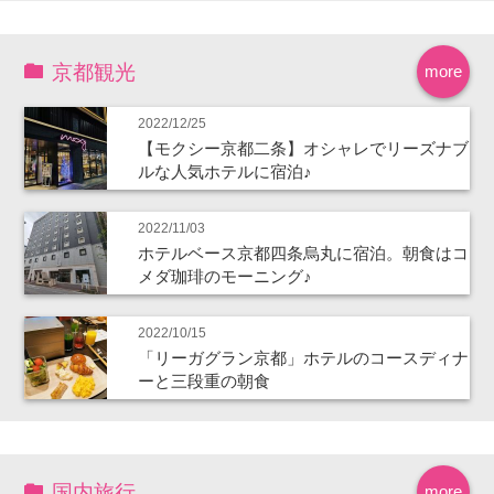
京都観光
more
2022/12/25
【モクシー京都二条】オシャレでリーズナブ
ルな人気ホテルに宿泊♪
2022/11/03
ホテルベース京都四条烏丸に宿泊。朝食はコ
メダ珈琲のモーニング♪
2022/10/15
「リーガグラン京都」ホテルのコースディナ
ーと三段重の朝食
国内旅行
more