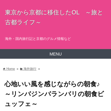
東京から京都に移住したOL ～旅と
古都ライフ～
海外・国内旅行記と京都のグルメ情報など
MENU
Home
»
海外旅行
»
home
folder
心地いい風を感じながらの朝食♪
～リンバジンバランバリの朝食ビ
ュッフェ～