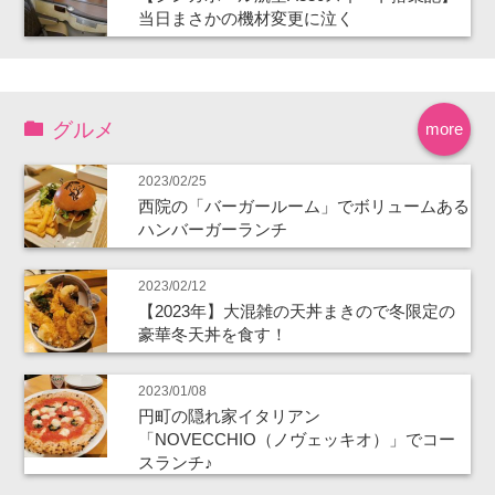
当日まさかの機材変更に泣く
グルメ
more
2023/02/25
西院の「バーガールーム」でボリュームある
ハンバーガーランチ
2023/02/12
【2023年】大混雑の天丼まきので冬限定の
豪華冬天丼を食す！
2023/01/08
円町の隠れ家イタリアン
「NOVECCHIO（ノヴェッキオ）」でコー
スランチ♪