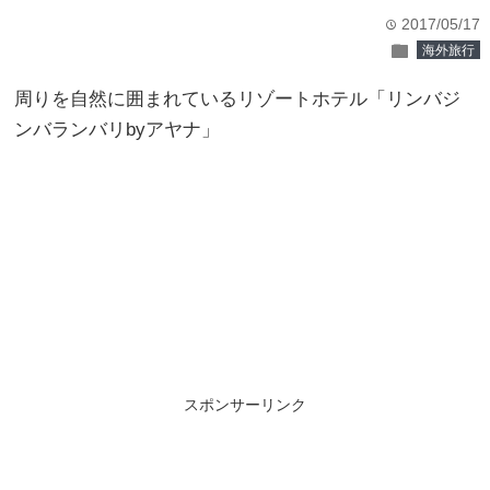
2017/05/17
time
folder
海外旅行
周りを自然に囲まれているリゾートホテル「リンバジ
ンバランバリbyアヤナ」
スポンサーリンク