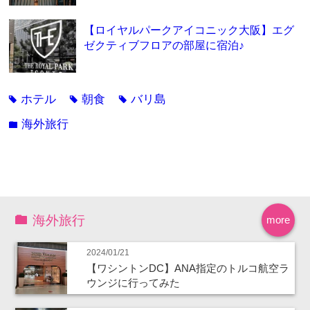
【ロイヤルパークアイコニック大阪】エグ
ゼクティブフロアの部屋に宿泊♪
ホテル
朝食
バリ島
tag
tag
tag
海外旅行
folder
海外旅行
more
2024/01/21
【ワシントンDC】ANA指定のトルコ航空ラ
ウンジに行ってみた