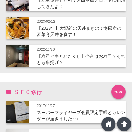
【株主優待】無料で大阪堂島アロフトに宿泊
してきたよ！
2023/02/12
【2023年】大混雑の天丼まきので冬限定の
豪華冬天丼を食す！
2022/11/20
【寿司と串とわたくし】今宵はお寿司？それ
とも串揚げ？
ＳＦＣ修行
more
2017/11/27
スーパーフライヤーズ会員限定手帳とカレン
ダーが届きました～♪
home
arrowup