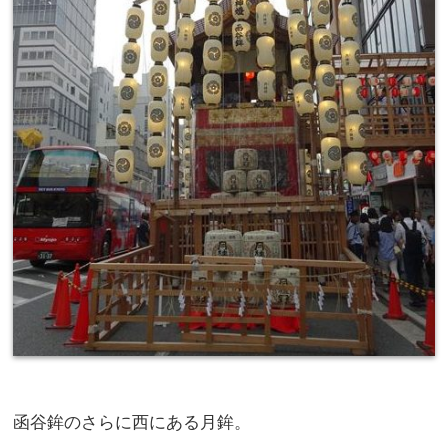
函谷鉾のさらに西にある月鉾。