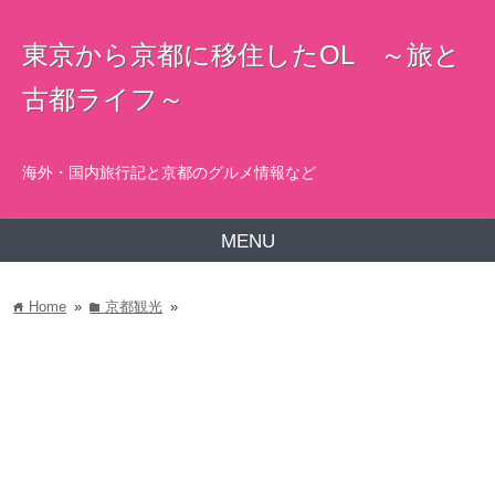
東京から京都に移住したOL ～旅と
古都ライフ～
海外・国内旅行記と京都のグルメ情報など
MENU
Home
»
京都観光
»
home
folder