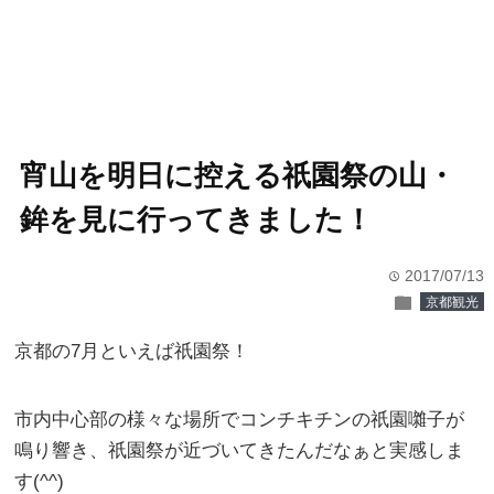
宵山を明日に控える祇園祭の山・
鉾を見に行ってきました！
2017/07/13
time
folder
京都観光
京都の7月といえば祇園祭！
市内中心部の様々な場所でコンチキチンの祇園囃子が
鳴り響き、祇園祭が近づいてきたんだなぁと実感しま
す(^^)