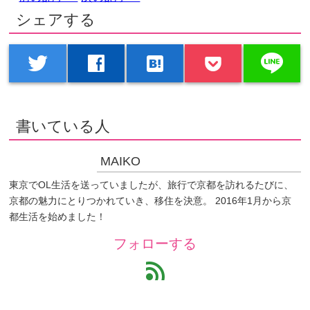
シェアする
line
twitter
facebook
hatenabookmark
書いている人
MAIKO
東京でOL生活を送っていましたが、旅行で京都を訪れるたびに、
京都の魅力にとりつかれていき、移住を決意。 2016年1月から京
都生活を始めました！
フォローする
feed