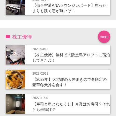
【仙台空港ANAラウンジレポート】思った
よりも狭く窓が無いぞ！
株主優待
more
2023/03/11
【株主優待】無料で大阪堂島アロフトに宿泊
してきたよ！
2023/02/12
【2023年】大混雑の天丼まきので冬限定の
豪華冬天丼を食す！
2022/11/20
【寿司と串とわたくし】今宵はお寿司？それ
とも串揚げ？