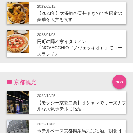
2023/02/12
【2023年】大混雑の天丼まきので冬限定の
豪華冬天丼を食す！
2023/01/08
円町の隠れ家イタリアン
「NOVECCHIO（ノヴェッキオ）」でコー
スランチ♪
京都観光
more
2022/12/25
【モクシー京都二条】オシャレでリーズナブ
ルな人気ホテルに宿泊♪
2022/11/03
ホテルベース京都四条烏丸に宿泊。朝食はコ