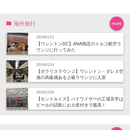
海外旅行
more
2024/01/21
【ワシントンDC】ANA指定のトルコ航空ラ
ウンジに行ってみた
2024/01/14
【ポラリスラウンジ】ワシントン・ダレス空
港の高級感ある上級ラウンジに入室
2023/12/30
【セントルイス】バドワイザーの工場見学は
ビールの試飲にお土産付きで最高！