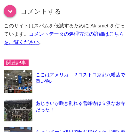
コメントする
down
このサイトはスパムを低減するために Akismet を使っ
ています。
コメントデータの処理方法の詳細はこちら
をご覧ください
。
関連記事
ここはアメリカ！？コストコ京都八幡店で
買い物♪
あじさいが咲き乱れる善峰寺は立派なお寺
だった！
キャンペーン併用で超お得だった「御宿野