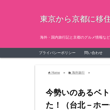
東京から京都に移住
海外・国内旅行記と京都のグルメ情報など
プライバシーポリシー
問い合わせ
Home
»
海外旅行
»
home
folder
今勢いのあるベ
た！（台北－ホー