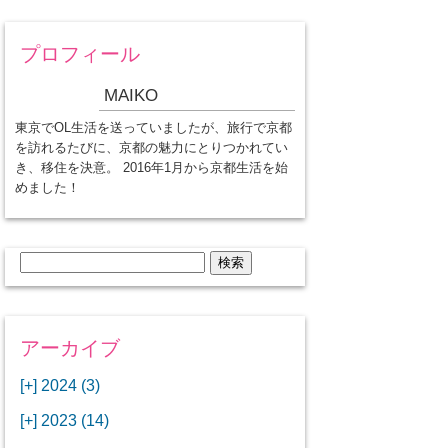
プロフィール
MAIKO
東京でOL生活を送っていましたが、旅行で京都
を訪れるたびに、京都の魅力にとりつかれてい
き、移住を決意。 2016年1月から京都生活を始
めました！
検
索:
アーカイブ
[+]
2024 (3)
[+]
1月 (3)
[+]
2023 (14)
ANAビジネスクラスでワシントン
[+]
12月 (3)
DCから羽田空港へ！