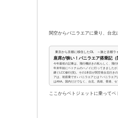
関空からバニラエアに乗り、台北
東京から京都に移住したOL ～旅と古都ラ
座席が狭い！バニラエア搭乗記（
今年最初の記事は、飛行機好きの私らしく、飛行機
年末年始にベトナムのハノイに行ってきましたが、
継ぐLCC修行(笑)。その1本目が関空発台北行き
アは、初搭乗です♪ バニラエアとは？バニラエア
はANA。国内だけでなく、台北、高雄、香港、
しています。ただし、台北経由のホーチミン線は
っていることから、今年の3月で運行が終了する
ここからベトジェットに乗ってベ
機体のカラーリングと、「バニラ」という...