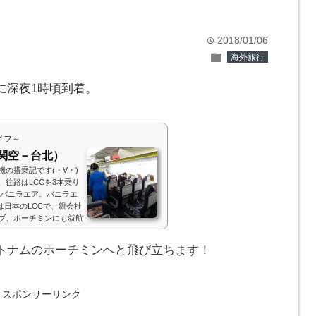
2018/01/06
time
folder
海外旅行
に深夜1時頃到着。
イフ～
関空－台北）
の搭乗記です(・∀・)
往路はLCCを3本乗り
のバニラエア。バニラエ
は日本のLCCで、親会社
セブ、ホーチミンにも就航
、利用者数が目標を下回
ことが決まっています。
トナムのホーチミンへと飛び立ちます！
スポンサーリンク