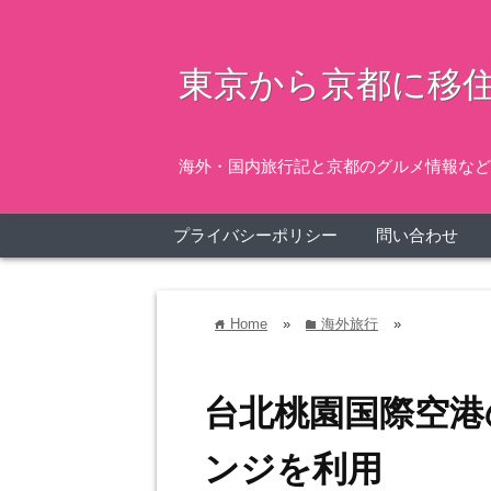
東京から京都に移住
海外・国内旅行記と京都のグルメ情報など
プライバシーポリシー
問い合わせ
Home
»
海外旅行
»
home
folder
台北桃園国際空港
ンジを利用