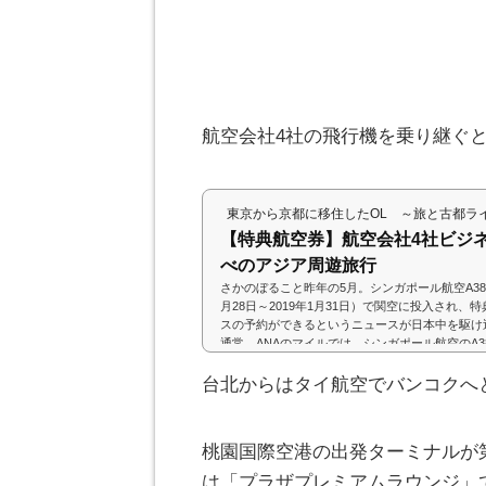
航空会社4社の飛行機を乗り継ぐ
東京から京都に移住したOL ～旅と古都ラ
【特典航空券】航空会社4社ビジ
べのアジア周遊旅行
さかのぼること昨年の5月。シンガポール航空A380
月28日～2019年1月31日）で関空に投入され、
スの予約ができるというニュースが日本中を駆け
通常、ANAのマイルでは、シンガポール航空のA380、A
Rなどの機材のビジネスクラス以上の予約ができ
航空A380のビジネスクラスに乗る大チャ～ンス
台北からはタイ航空でバンコクへ
慌てて旅程を組んで、発券しました(・∀・)(adsbygoogl
google || ).push({}); ルーティング発券...
桃園国際空港の出発ターミナルが
は「プラザプレミアムラウンジ」