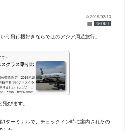
2019/02/10
time
folder
海外旅行
という飛行機好きならではのアジア周遊旅行。
イフ～
ネスクラス乗り比
が期間限定（2018年10
特典航空券でビジネスクラ
巡りました（大げさ）。
350、B777-300E
ないので、シンガポール
！！ということで、私も
と飛びます。
e = window.adsby
第1ターミナルで、チェックイン時に案内されたの
でした。