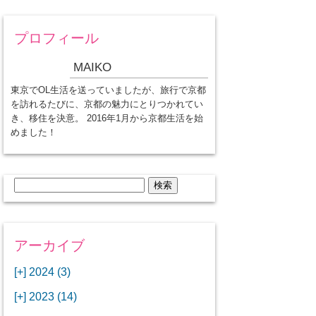
プロフィール
MAIKO
東京でOL生活を送っていましたが、旅行で京都
を訪れるたびに、京都の魅力にとりつかれてい
き、移住を決意。 2016年1月から京都生活を始
めました！
検
索:
アーカイブ
[+]
2024 (3)
[+]
1月 (3)
[+]
2023 (14)
ANAビジネスクラスでワシントン
[+]
12月 (3)
DCから羽田空港へ！