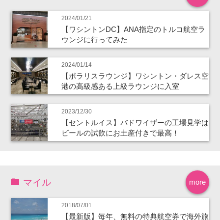
2024/01/21
【ワシントンDC】ANA指定のトルコ航空ラ
ウンジに行ってみた
2024/01/14
【ポラリスラウンジ】ワシントン・ダレス空
港の高級感ある上級ラウンジに入室
2023/12/30
【セントルイス】バドワイザーの工場見学は
ビールの試飲にお土産付きで最高！
マイル
more
2018/07/01
【最新版】毎年、無料の特典航空券で海外旅