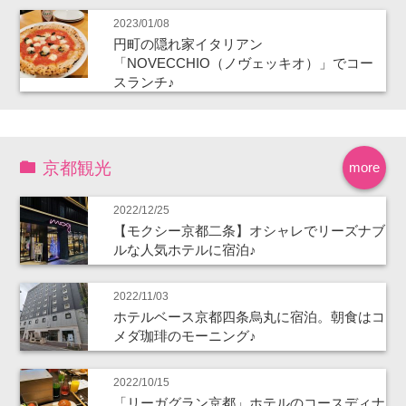
2023/01/08
円町の隠れ家イタリアン
「NOVECCHIO（ノヴェッキオ）」でコー
スランチ♪
京都観光
more
2022/12/25
【モクシー京都二条】オシャレでリーズナブ
ルな人気ホテルに宿泊♪
2022/11/03
ホテルベース京都四条烏丸に宿泊。朝食はコ
メダ珈琲のモーニング♪
2022/10/15
「リーガグラン京都」ホテルのコースディナ