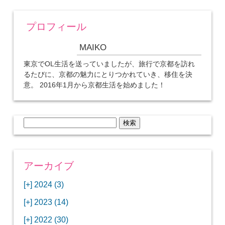
プロフィール
MAIKO
東京でOL生活を送っていましたが、旅行で京都を訪れ
るたびに、京都の魅力にとりつかれていき、移住を決
意。 2016年1月から京都生活を始めました！
検
索:
アーカイブ
[+]
2024 (3)
[+]
1月 (3)
[+]
2023 (14)
ANAビジネスクラスでワシントンDCから羽田
[+]
12月 (3)
空港へ！
[+]
2022 (30)
【セントルイス】バドワイザーの工場見学はビ