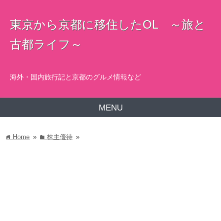
東京から京都に移住したOL ～旅と
古都ライフ～
海外・国内旅行記と京都のグルメ情報など
MENU
Home
»
株主優待
»
home
folder