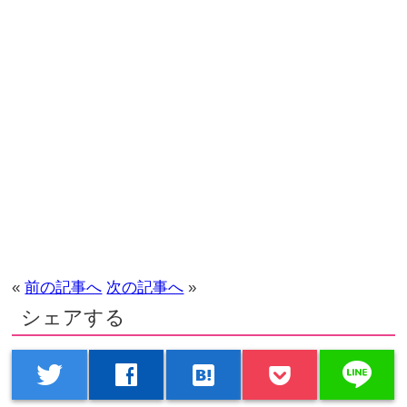
«
前の記事へ
次の記事へ
»
シェアする
line
twitter
facebook
hatenabookmark