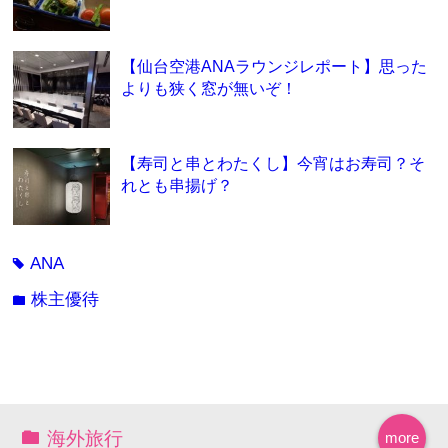
【仙台空港ANAラウンジレポート】思った
よりも狭く窓が無いぞ！
【寿司と串とわたくし】今宵はお寿司？そ
れとも串揚げ？
ANA
tag
株主優待
folder
海外旅行
more