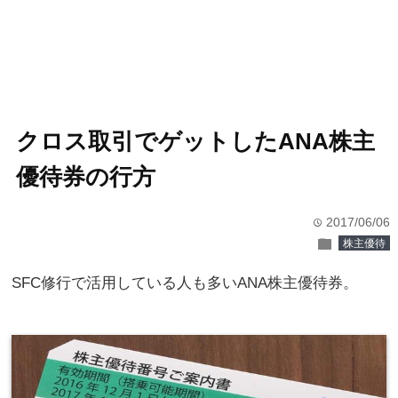
クロス取引でゲットしたANA株主
優待券の行方
2017/06/06
time
folder
株主優待
SFC修行で活用している人も多いANA株主優待券。