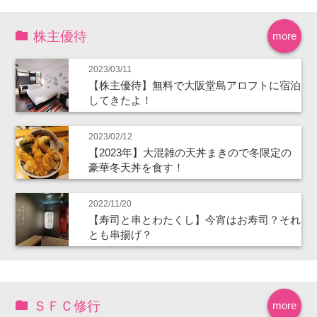
株主優待
more
2023/03/11
【株主優待】無料で大阪堂島アロフトに宿泊
してきたよ！
2023/02/12
【2023年】大混雑の天丼まきので冬限定の
豪華冬天丼を食す！
2022/11/20
【寿司と串とわたくし】今宵はお寿司？それ
とも串揚げ？
ＳＦＣ修行
more