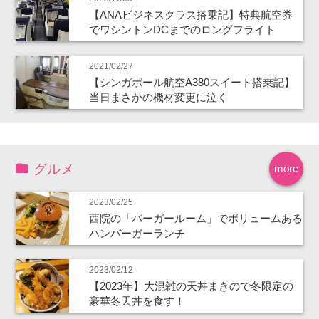
【ANAビジネスクラス搭乗記】特典航空券
でワシントンDCまでのロングフライト
2021/02/27
【シンガポール航空A380スイート搭乗記】
当日まさかの機材変更に泣く
グルメ
more
2023/02/25
西院の「バーガールーム」でボリュームある
ハンバーガーランチ
2023/02/12
【2023年】大混雑の天丼まきので冬限定の
豪華冬天丼を食す！