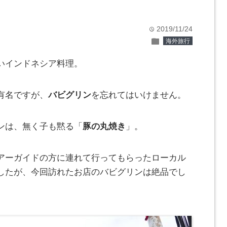
2019/11/24
time
folder
海外旅行
いインドネシア料理。
有名ですが、
バビグリン
を忘れてはいけません。
ンは、無く子も黙る「
豚の丸焼き
」。
アーガイドの方に連れて行ってもらったローカル
したが、今回訪れたお店のバビグリンは絶品でし