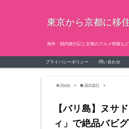
東京から京都に移住
海外・国内旅行記と京都のグルメ情報など
プライバシーポリシー
問い合わせ
Home
»
海外旅行
»
home
folder
【バリ島】ヌサド
ィ」で絶品バビグ