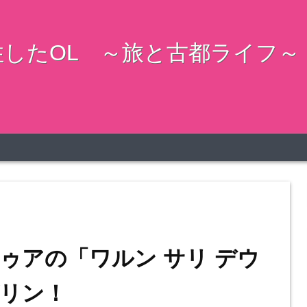
したOL ～旅と古都ライフ～
ゥアの「ワルン サリ デウ
リン！