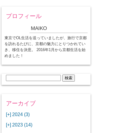
プロフィール
MAIKO
東京でOL生活を送っていましたが、旅行で京都
を訪れるたびに、京都の魅力にとりつかれてい
き、移住を決意。 2016年1月から京都生活を始
めました！
検
索:
アーカイブ
[+]
2024 (3)
[+]
1月 (3)
[+]
2023 (14)
ANAビジネスクラスでワシントン
[+]
12月 (3)
DCから羽田空港へ！