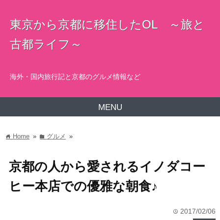
東京から京都に移住したOL ～旅と
古都ライフ～
海外・国内旅行記と京都のグルメ情報など
MENU
Home
»
グルメ
»
home
folder
京都の人から愛されるイノダコー
ヒー本店での優雅な朝食♪
2017/02/06
time