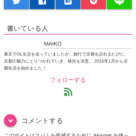
line
twitter
facebook
hatenabookmark
書いている人
MAIKO
東京でOL生活を送っていましたが、旅行で京都を訪れるたびに、
京都の魅力にとりつかれていき、移住を決意。 2016年1月から京
都生活を始めました！
フォローする
feed
コメントする
down
このサイトはスパムを低減するために Akismet を使っ