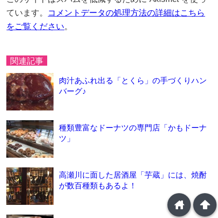
ています。
コメントデータの処理方法の詳細はこちら
をご覧ください
。
関連記事
肉汁あふれ出る「とくら」の手づくりハン
バーグ♪
種類豊富なドーナツの専門店「かもドーナ
ツ」
高瀬川に面した居酒屋「芋蔵」には、焼酎
が数百種類もあるよ！
home
arrowup