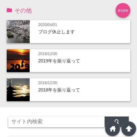
その他
more
2020/04/01
ブログ休止します
2019/12/30
2019年を振り返って
2018/12/30
2018年を振り返って
home
arrowup