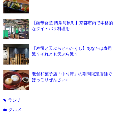
【熱帯食堂 四条河原町】京都市内で本格的
なタイ・バリ料理を！
【寿司と天ぷらとわたくし】あなたは寿司
派？それとも天ぷら派？
老舗和菓子店「中村軒」の期間限定店舗で
ほっこりぜんざい♪
ランチ
tag
グルメ
folder