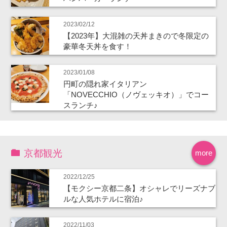
2023/02/12
【2023年】大混雑の天丼まきので冬限定の
豪華冬天丼を食す！
2023/01/08
円町の隠れ家イタリアン
「NOVECCHIO（ノヴェッキオ）」でコー
スランチ♪
京都観光
more
2022/12/25
【モクシー京都二条】オシャレでリーズナブ
ルな人気ホテルに宿泊♪
2022/11/03