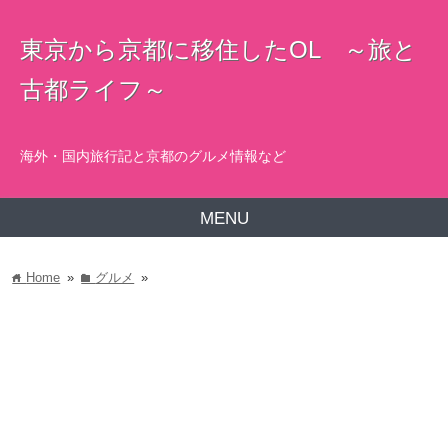
東京から京都に移住したOL ～旅と
古都ライフ～
海外・国内旅行記と京都のグルメ情報など
MENU
Home
»
グルメ
»
home
folder