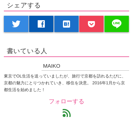
シェアする
line
twitter
facebook
hatenabookmark
書いている人
MAIKO
東京でOL生活を送っていましたが、旅行で京都を訪れるたびに、
京都の魅力にとりつかれていき、移住を決意。 2016年1月から京
都生活を始めました！
フォローする
feed