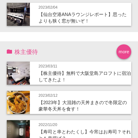
2023/02/04
【仙台空港ANAラウンジレポート】思った
よりも狭く窓が無いぞ！
株主優待
more
2023/03/11
【株主優待】無料で大阪堂島アロフトに宿泊
してきたよ！
2023/02/12
【2023年】大混雑の天丼まきので冬限定の
豪華冬天丼を食す！
2022/11/20
【寿司と串とわたくし】今宵はお寿司？それ