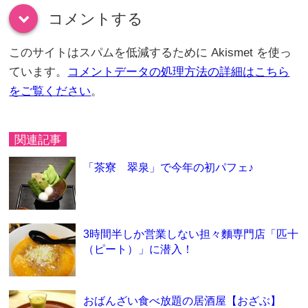
コメントする
down
このサイトはスパムを低減するために Akismet を使っ
ています。
コメントデータの処理方法の詳細はこちら
をご覧ください
。
関連記事
「茶寮 翠泉」で今年の初パフェ♪
3時間半しか営業しない担々麵専門店「匹十
（ピート）」に潜入！
おばんざい食べ放題の居酒屋【おざぶ】