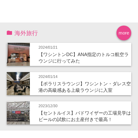
海外旅行
more
2024/01/21
【ワシントンDC】ANA指定のトルコ航空ラ
ウンジに行ってみた
2024/01/14
【ポラリスラウンジ】ワシントン・ダレス空
港の高級感ある上級ラウンジに入室
2023/12/30
【セントルイス】バドワイザーの工場見学は
ビールの試飲にお土産付きで最高！