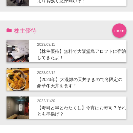
よりも狭く窓が無いぞ！
株主優待
more
2023/03/11
【株主優待】無料で大阪堂島アロフトに宿泊
してきたよ！
2023/02/12
【2023年】大混雑の天丼まきので冬限定の
豪華冬天丼を食す！
2022/11/20
【寿司と串とわたくし】今宵はお寿司？それ
とも串揚げ？