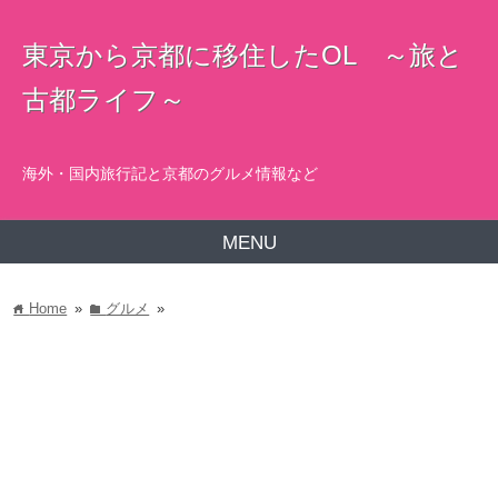
東京から京都に移住したOL ～旅と
古都ライフ～
海外・国内旅行記と京都のグルメ情報など
MENU
Home
»
グルメ
»
home
folder