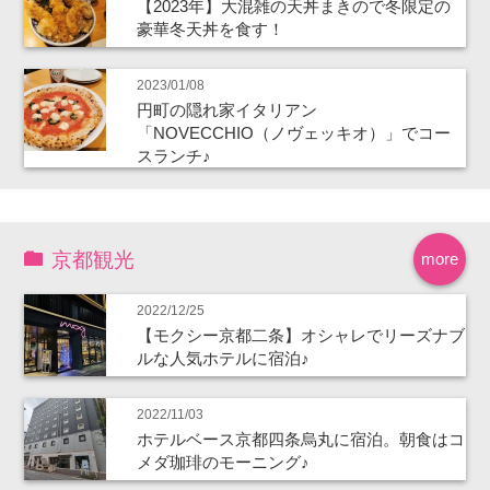
【2023年】大混雑の天丼まきので冬限定の
豪華冬天丼を食す！
2023/01/08
円町の隠れ家イタリアン
「NOVECCHIO（ノヴェッキオ）」でコー
スランチ♪
京都観光
more
2022/12/25
【モクシー京都二条】オシャレでリーズナブ
ルな人気ホテルに宿泊♪
2022/11/03
ホテルベース京都四条烏丸に宿泊。朝食はコ
メダ珈琲のモーニング♪