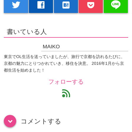
line
twitter
facebook
hatenabookmark
書いている人
MAIKO
東京でOL生活を送っていましたが、旅行で京都を訪れるたびに、
京都の魅力にとりつかれていき、移住を決意。 2016年1月から京
都生活を始めました！
フォローする
feed
コメントする
down