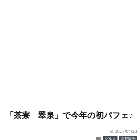
「茶寮 翠泉」で今年の初パフェ♪
2017/04/23
time
folder
グルメ
京都観光