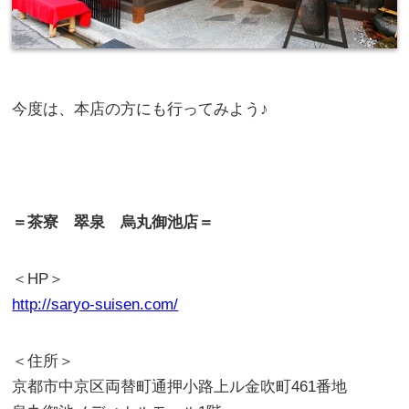
今度は、本店の方にも行ってみよう♪
＝茶寮 翠泉 烏丸御池店＝
＜HP＞
http://saryo-suisen.com/
＜住所＞
京都市中京区両替町通押小路上ル金吹町461番地