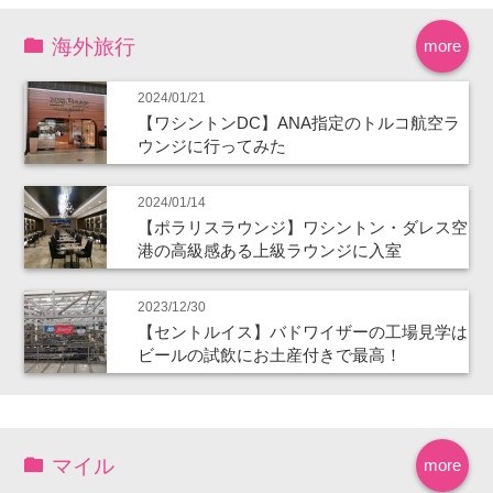
海外旅行
more
2024/01/21
【ワシントンDC】ANA指定のトルコ航空ラ
ウンジに行ってみた
2024/01/14
【ポラリスラウンジ】ワシントン・ダレス空
港の高級感ある上級ラウンジに入室
2023/12/30
【セントルイス】バドワイザーの工場見学は
ビールの試飲にお土産付きで最高！
マイル
more