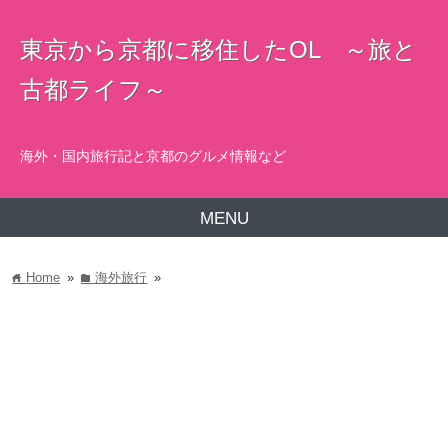
東京から京都に移住したOL ～旅と
古都ライフ～
海外・国内旅行記と京都のグルメ情報など
MENU
Home
»
海外旅行
»
home
folder