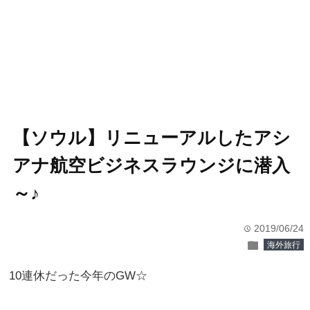
【ソウル】リニューアルしたアシ
アナ航空ビジネスラウンジに潜入
～♪
2019/06/24
time
folder
海外旅行
10連休だった今年のGW☆