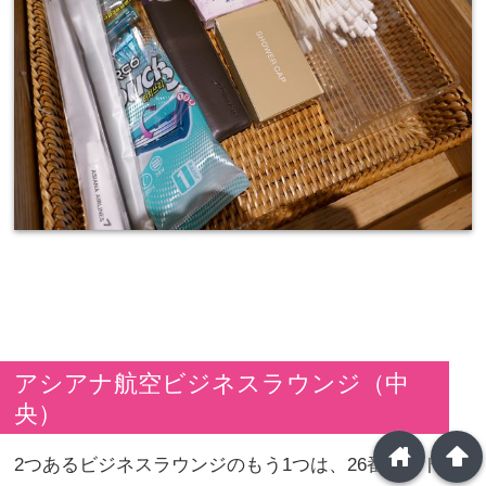
アシアナ航空ビジネスラウンジ（中
央）
home
arrowup
2つあるビジネスラウンジのもう1つは、26番ゲート近