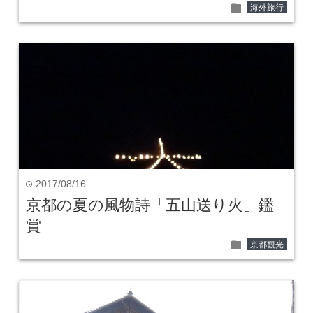
folder
海外旅行
2017/08/16
time
京都の夏の風物詩「五山送り火」鑑
賞
folder
京都観光