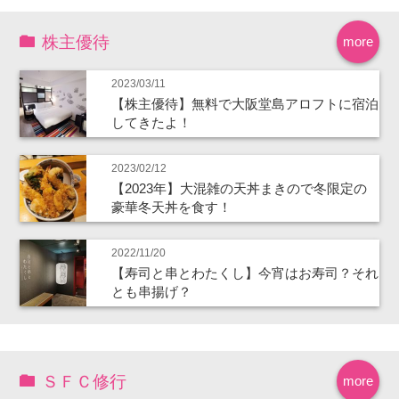
株主優待
more
2023/03/11
【株主優待】無料で大阪堂島アロフトに宿泊
してきたよ！
2023/02/12
【2023年】大混雑の天丼まきので冬限定の
豪華冬天丼を食す！
2022/11/20
【寿司と串とわたくし】今宵はお寿司？それ
とも串揚げ？
ＳＦＣ修行
more