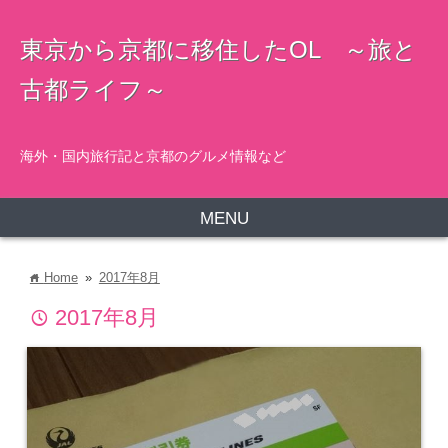
東京から京都に移住したOL ～旅と
古都ライフ～
海外・国内旅行記と京都のグルメ情報など
MENU
Home
»
2017年8月
home
2017年8月
time