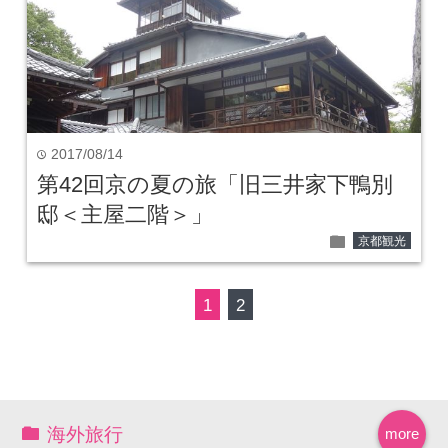
2017/08/14
time
第42回京の夏の旅「旧三井家下鴨別
邸＜主屋二階＞」
folder
京都観光
1
2
海外旅行
more