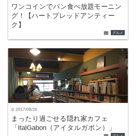
ワンコインでパン食べ放題モーニン
グ！【ハートブレッドアンティー
ク】
folder
グルメ
2017/08/26
time
まったり過ごせる隠れ家カフェ
「ItalGabon（アイタルガボン）」
folder
グルメ