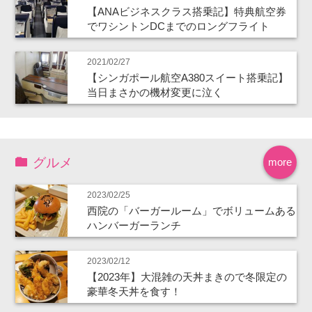
【ANAビジネスクラス搭乗記】特典航空券
でワシントンDCまでのロングフライト
2021/02/27
【シンガポール航空A380スイート搭乗記】
当日まさかの機材変更に泣く
グルメ
more
2023/02/25
西院の「バーガールーム」でボリュームある
ハンバーガーランチ
2023/02/12
【2023年】大混雑の天丼まきので冬限定の
豪華冬天丼を食す！