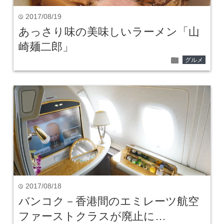
2017/08/19
time
あっさり味の美味しいラーメン「山
崎麺二郎」
folder
グルメ
2017/08/18
time
バンコク－香港間のエミレーツ航空
ファーストクラスが廃止に…