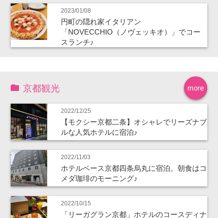
2023/01/08
円町の隠れ家イタリアン
「NOVECCHIO（ノヴェッキオ）」でコー
スランチ♪
京都観光
more
2022/12/25
【モクシー京都二条】オシャレでリーズナブ
ルな人気ホテルに宿泊♪
2022/11/03
ホテルベース京都四条烏丸に宿泊。朝食はコ
メダ珈琲のモーニング♪
2022/10/15
「リーガグラン京都」ホテルのコースディナ