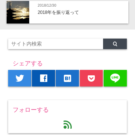
2018/12/30
2018年を振り返って
シェアする
line
twitter
facebook
hatenabookmark
フォローする
feed