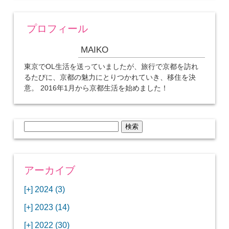
プロフィール
MAIKO
東京でOL生活を送っていましたが、旅行で京都を訪れ
るたびに、京都の魅力にとりつかれていき、移住を決
意。 2016年1月から京都生活を始めました！
検
索:
アーカイブ
[+]
2024 (3)
[+]
1月 (3)
[+]
2023 (14)
ANAビジネスクラスでワシントンDCから羽田
[+]
12月 (3)
空港へ！
[+]
2022 (30)
【セントルイス】バドワイザーの工場見学はビ