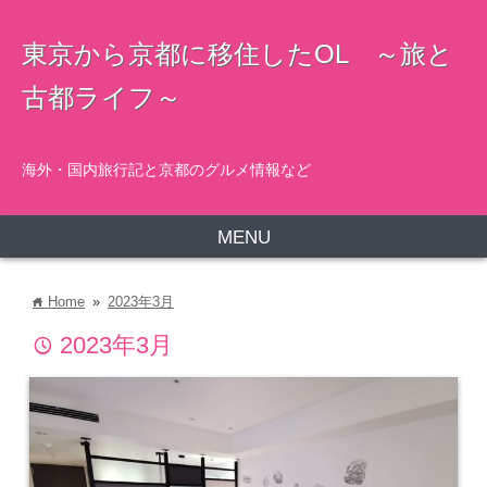
東京から京都に移住したOL ～旅と
古都ライフ～
海外・国内旅行記と京都のグルメ情報など
MENU
Home
»
2023年3月
home
2023年3月
time