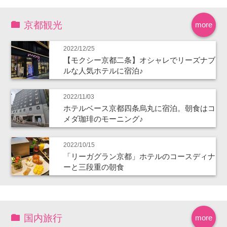
京都観光
more
2022/12/25
【モクシー京都二条】オシャレでリーズナブ
ルな人気ホテルに宿泊♪
2022/11/03
ホテルベース京都四条烏丸に宿泊。朝食はコ
メダ珈琲のモーニング♪
2022/10/15
「リーガグラン京都」ホテルのコースディナ
ーと三段重の朝食
国内旅行
more