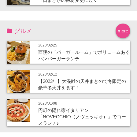
当日まさかの機材変更に泣く
グルメ
more
2023/02/25
西院の「バーガールーム」でボリュームある
ハンバーガーランチ
2023/02/12
【2023年】大混雑の天丼まきので冬限定の
豪華冬天丼を食す！
2023/01/08
円町の隠れ家イタリアン
「NOVECCHIO（ノヴェッキオ）」でコー
スランチ♪