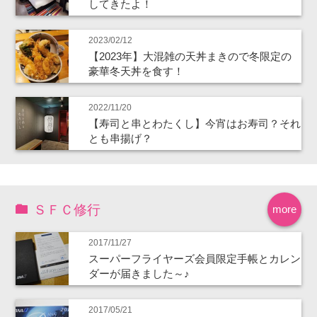
してきたよ！
2023/02/12
【2023年】大混雑の天丼まきので冬限定の
豪華冬天丼を食す！
2022/11/20
【寿司と串とわたくし】今宵はお寿司？それ
とも串揚げ？
ＳＦＣ修行
more
2017/11/27
スーパーフライヤーズ会員限定手帳とカレン
ダーが届きました～♪
2017/05/21