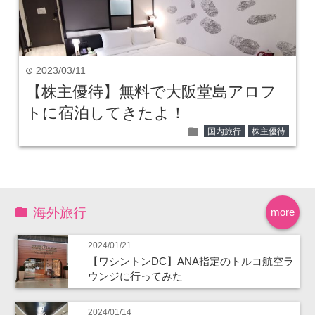
2023/03/11
time
【株主優待】無料で大阪堂島アロフ
トに宿泊してきたよ！
folder
国内旅行
株主優待
海外旅行
more
2024/01/21
【ワシントンDC】ANA指定のトルコ航空ラ
ウンジに行ってみた
2024/01/14