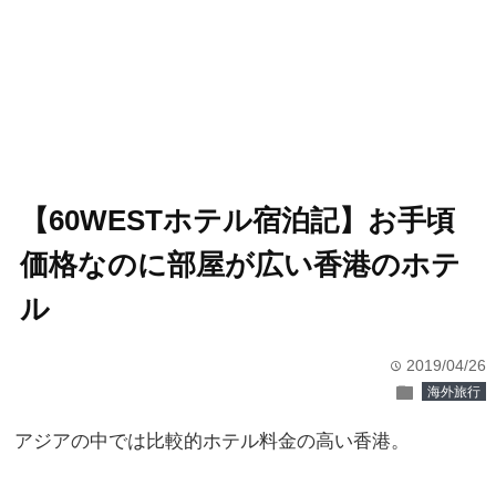
【60WESTホテル宿泊記】お手頃
価格なのに部屋が広い香港のホテ
ル
2019/04/26
time
folder
海外旅行
アジアの中では比較的ホテル料金の高い香港。