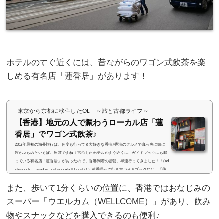
ホテルのすぐ近くには、昔ながらのワゴン式飲茶を楽
しめる有名店「蓮香居」があります！
東京から京都に移住したOL ～旅と古都ライフ～
【香港】地元の人で賑わうローカル店「蓮
香居」でワゴン式飲茶♪
2019年最初の海外旅行は、何度も行ってる大好きな香港♪香港のグルメで真っ先に頭に
浮かぶものといえば、飲茶ですね！宿泊したホテルのすぐ近くに、ガイドブックにも載
っている有名店「蓮香居」があったので、香港到着の翌朝、早速行ってきました！！(ad
sbygoogle = window.adsbygoogle || ).push({}); 蓮香居への行き方ガイドブックには、「蓮
香樓」というお店も載っていましたが、「蓮香居」は「蓮香樓」の姉妹店。どちらも、
また、歩いて1分くらいの位置に、香港ではおなじみの
香港島の上環エリアに位置しています。「蓮香居」は、MTR「上環駅」から歩いて10分
ちょっと。中環（セ...
スーパー「ウエルカム（WELLCOME）」があり、飲み
物やスナックなどを購入できるのも便利♪