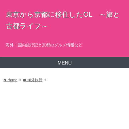
東京から京都に移住したOL ～旅と
古都ライフ～
海外・国内旅行記と京都のグルメ情報など
MENU
Home
»
海外旅行
»
home
folder