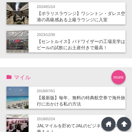
2024/01/14
【ポラリスラウンジ】ワシントン・ダレス空
港の高級感ある上級ラウンジに入室
2023/12/30
【セントルイス】バドワイザーの工場見学は
ビールの試飲にお土産付きで最高！
マイル
more
2018/07/01
【最新版】毎年、無料の特典航空券で海外旅
行に出かける私の方法
2018/02/24
home
arrowup
JALマイルを貯めてJALのビジネスクラスに
乗ろう！