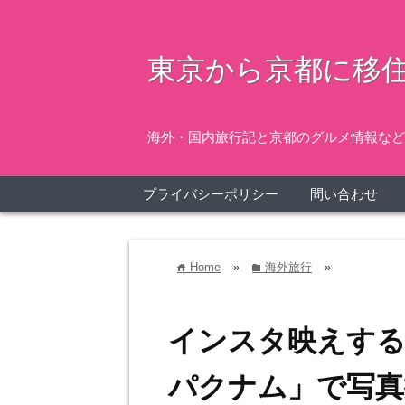
東京から京都に移住
海外・国内旅行記と京都のグルメ情報など
プライバシーポリシー
問い合わせ
Home
»
海外旅行
»
home
folder
インスタ映えす
パクナム」で写真