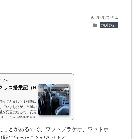
2020/02/14
time
folder
海外旅行
。
イフ～
クラス搭乗記（H
に行ってきました！往路は
していましたが、台風の
港が変更になるわ、変更
ﾟ；)ｹﾞｹﾞｯ出発するま
、そこはJALのビジネ
ow.adsbygoogle ||
たことがあるので、ワットプラケオ、ワットポ
名古屋でしたが、台風の影響
は既に行ったことがあります。