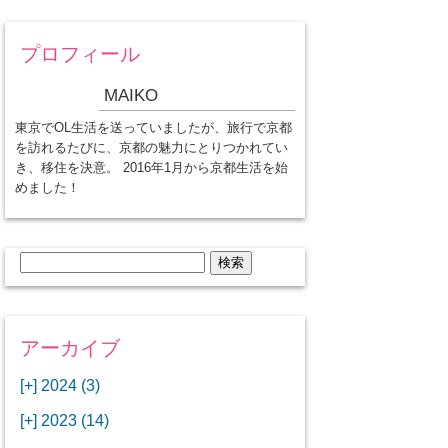
プロフィール
MAIKO
東京でOL生活を送っていましたが、旅行で京都
を訪れるたびに、京都の魅力にとりつかれてい
き、移住を決意。 2016年1月から京都生活を始
めました！
検
索:
アーカイブ
[+]
2024 (3)
[+]
1月 (3)
[+]
2023 (14)
ANAビジネスクラスでワシントン
[+]
12月 (3)
DCから羽田空港へ！