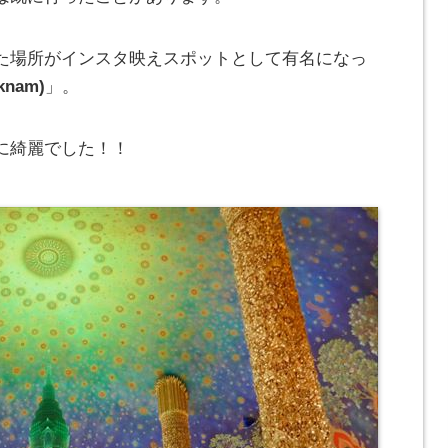
た場所がインスタ映えスポットとして有名になっ
nam)
」。
に綺麗でした！！