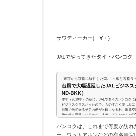
サワディーカー(・∀・)
JALでやってきた
タイ・バンコク
東京から京都に移住したOL ～旅と古都ラ
台風で大幅遅延したJALビジネス
ND-BKK）
昨年（2019年）の秋に、JALでタイのバンコク
ビジネスクラスだったので、ものすごく楽しみに
影響で当初乗る予定の便が欠航になるわ、出発空
後の便も遅延になるわで、本当にてんやわんやΣ(ﾟД
でに疲れ果てましたが、いざ機内に入ってしまえば
スクラス。快適なフライトでした♪(adsbygoogle = wind
バンコクは、これまで何度か訪れ
).push({}); 大混雑の羽田空港当初の出発地は
ー、ワットアルンなどの有名寺院
で搭乗予定便が欠航。JALとの交...