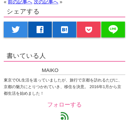
«
前の記事へ
次の記事へ
»
シェアする
line
twitter
facebook
hatenabookmark
書いている人
MAIKO
東京でOL生活を送っていましたが、旅行で京都を訪れるたびに、
京都の魅力にとりつかれていき、移住を決意。 2016年1月から京
都生活を始めました！
フォローする
feed