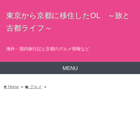
東京から京都に移住したOL ～旅と
古都ライフ～
海外・国内旅行記と京都のグルメ情報など
MENU
Home
»
グルメ
»
home
folder