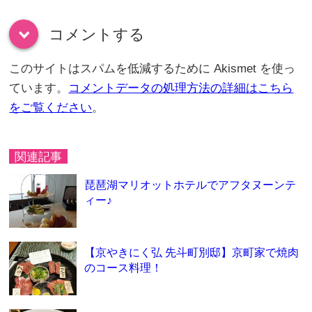
コメントする
down
このサイトはスパムを低減するために Akismet を使っ
ています。
コメントデータの処理方法の詳細はこちら
をご覧ください
。
関連記事
琵琶湖マリオットホテルでアフタヌーンテ
ィー♪
【京やきにく弘 先斗町別邸】京町家で焼肉
のコース料理！