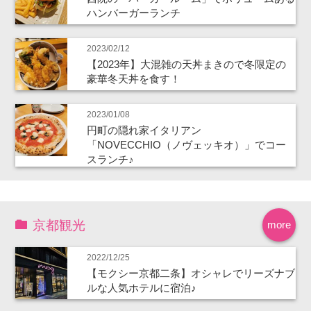
ハンバーガーランチ
2023/02/12
【2023年】大混雑の天丼まきので冬限定の
豪華冬天丼を食す！
2023/01/08
円町の隠れ家イタリアン
「NOVECCHIO（ノヴェッキオ）」でコー
スランチ♪
京都観光
more
2022/12/25
【モクシー京都二条】オシャレでリーズナブ
ルな人気ホテルに宿泊♪