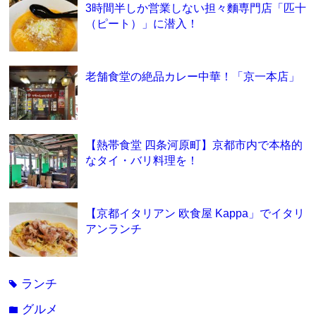
3時間半しか営業しない担々麵専門店「匹十
（ピート）」に潜入！
老舗食堂の絶品カレー中華！「京一本店」
【熱帯食堂 四条河原町】京都市内で本格的
なタイ・バリ料理を！
【京都イタリアン 欧食屋 Kappa」でイタリ
アンランチ
ランチ
tag
グルメ
folder