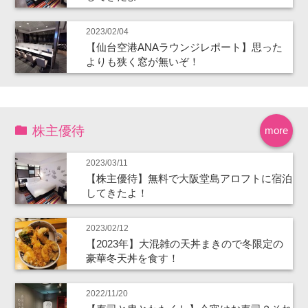
2023/02/04
【仙台空港ANAラウンジレポート】思った
よりも狭く窓が無いぞ！
株主優待
more
2023/03/11
【株主優待】無料で大阪堂島アロフトに宿泊
してきたよ！
2023/02/12
【2023年】大混雑の天丼まきので冬限定の
豪華冬天丼を食す！
2022/11/20