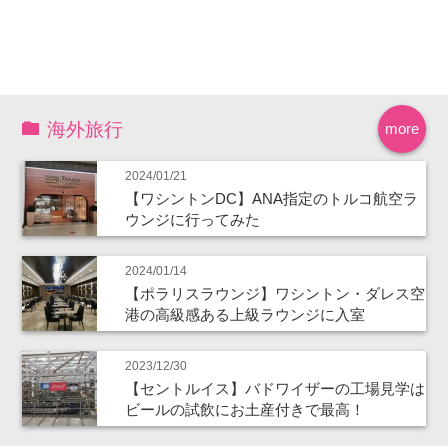
海外旅行
more
2024/01/21
【ワシントンDC】ANA指定のトルコ航空ラ
ウンジに行ってみた
2024/01/14
【ポラリスラウンジ】ワシントン・ダレス空
港の高級感ある上級ラウンジに入室
2023/12/30
【セントルイス】バドワイザーの工場見学は
ビールの試飲にお土産付きで最高！