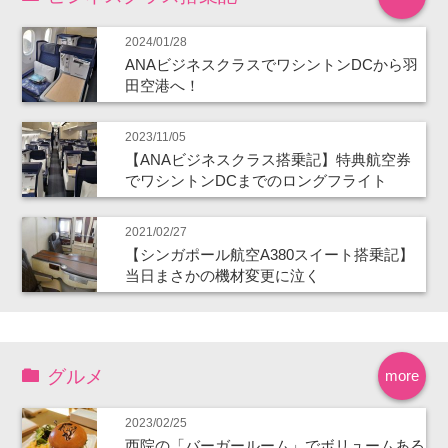
2024/01/28
ANAビジネスクラスでワシントンDCから羽
田空港へ！
2023/11/05
【ANAビジネスクラス搭乗記】特典航空券
でワシントンDCまでのロングフライト
2021/02/27
【シンガポール航空A380スイート搭乗記】
当日まさかの機材変更に泣く
グルメ
more
2023/02/25
西院の「バーガールーム」でボリュームある