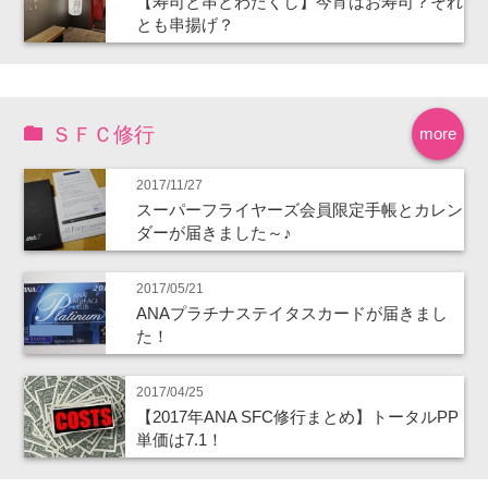
【寿司と串とわたくし】今宵はお寿司？それ
とも串揚げ？
ＳＦＣ修行
more
2017/11/27
スーパーフライヤーズ会員限定手帳とカレン
ダーが届きました～♪
2017/05/21
ANAプラチナステイタスカードが届きまし
た！
2017/04/25
【2017年ANA SFC修行まとめ】トータルPP
単価は7.1！