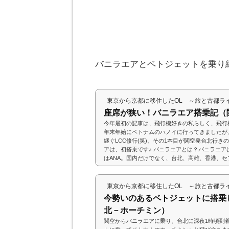
バニラエアとベトジェットを乗り
東京から京都に移住したOL ～旅と古都ラ
座席が狭い！バニラエア搭乗記（
今年最初の記事は、飛行機好きの私らしく、飛行機
年末年始にベトナムのハノイに行ってきましたが、
継ぐLCC修行(笑)。その1本目が関空発台北行き
アは、初搭乗です♪ バニラエアとは？バニラエア
はANA。国内だけでなく、台北、高雄、香港、
しています。ただし、台北経由のホーチミン線は
っていることから、今年の3月で運行が終了する
機体のカラーリングと、「バニラ」という...
東京から京都に移住したOL ～旅と古都ラ
今勢いのあるベトジェットに搭乗
北－ホーチミン）
関空からバニラエアに乗り、台北に深夜1時頃到