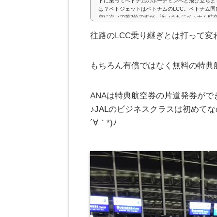
トに乗ってベトナムのホーチミンへと飛び立ちま
は？ベトジェットはベトナムのLCC。ベトナム
空に次いで第2位ですが、近いうちにベトナム航
す。って凄いですよね(；ﾟДﾟ)近年ものすごく勢
年JALと提携したことでも話題になりました。そ
往路のLCC乗り継ぎとは打って変
よると、今年、日本に就航予定とのこと。しかも
定。って航空券を購入する前にその情報知...
もちろん有償ではなく無料の特典航
ANAは特典航空券の片道発券がで
♪JALのビジネスクラスは初めて
´∀｀*)ﾉ