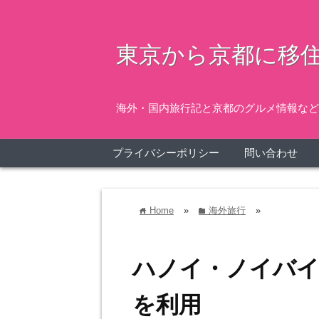
東京から京都に移住
海外・国内旅行記と京都のグルメ情報など
プライバシーポリシー
問い合わせ
Home
»
海外旅行
»
home
folder
ハノイ・ノイバ
を利用