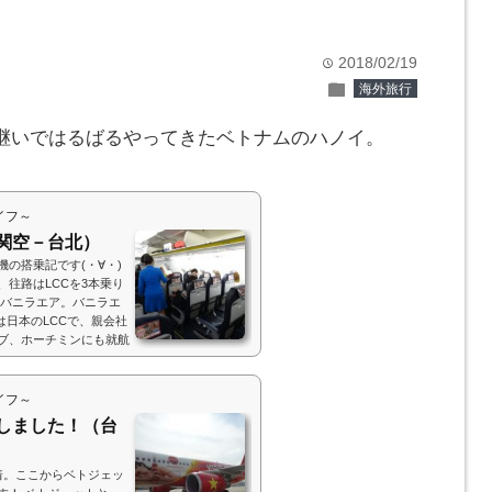
2018/02/19
time
folder
海外旅行
継いではるばるやってきたベトナムのハノイ。
イフ～
関空－台北）
の搭乗記です(・∀・)
往路はLCCを3本乗り
のバニラエア。バニラエ
は日本のLCCで、親会社
セブ、ホーチミンにも就航
、利用者数が目標を下回
ことが決まっています。
イフ～
しました！（台
着。ここからベトジェッ