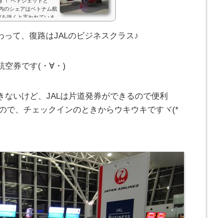
す！ ベトジェットと
国内のシェアはベトナム航
空を抜くと言われていま
いのある航空会社で、昨
して、先月のニュースに
わって、復路はJALのビジネスクラス♪
関空－ハノイ線を開設予
空券です(・∀・)
きないけど、JALは片道発券ができるので便利
なので、チェックインのときからウキウキですヾ(*