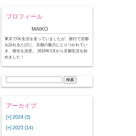
プロフィール
MAIKO
東京でOL生活を送っていましたが、旅行で京都
を訪れるたびに、京都の魅力にとりつかれてい
き、移住を決意。 2016年1月から京都生活を始
めました！
検
索:
アーカイブ
[+]
2024 (3)
[+]
1月 (3)
[+]
2023 (14)
ANAビジネスクラスでワシントン
[+]
12月 (3)
DCから羽田空港へ！