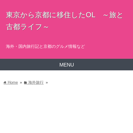
東京から京都に移住したOL ～旅と
古都ライフ～
海外・国内旅行記と京都のグルメ情報など
MENU
Home
»
海外旅行
»
home
folder