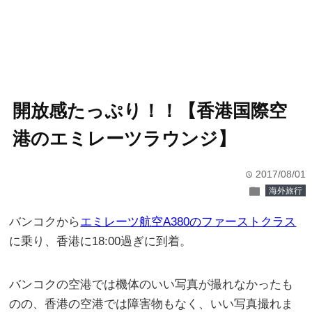
開放感たっぷり！！【香港国際空
港のエミレーツラウンジ】
2017/08/01
time
folder
海外旅行
バンコクから
エミレーツ航空A380のファーストクラス
に乗り、香港に18:00過ぎに到着。
バンコクの空港では機体のいい写真が撮れなかったも
のの、香港の空港では障害物もなく、いい写真撮れま