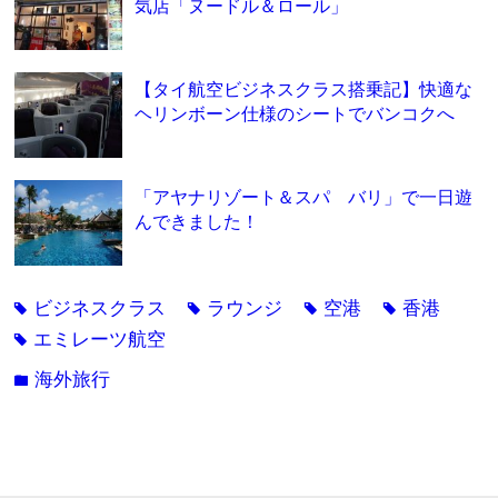
気店「ヌードル＆ロール」
【タイ航空ビジネスクラス搭乗記】快適な
ヘリンボーン仕様のシートでバンコクへ
「アヤナリゾート＆スパ バリ」で一日遊
んできました！
ビジネスクラス
ラウンジ
空港
香港
tag
tag
tag
tag
エミレーツ航空
tag
海外旅行
folder