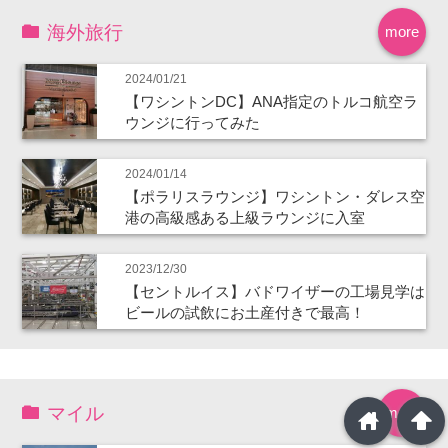
海外旅行
more
2024/01/21
【ワシントンDC】ANA指定のトルコ航空ラ
ウンジに行ってみた
2024/01/14
【ポラリスラウンジ】ワシントン・ダレス空
港の高級感ある上級ラウンジに入室
2023/12/30
【セントルイス】バドワイザーの工場見学は
ビールの試飲にお土産付きで最高！
マイル
more
home
arrowup