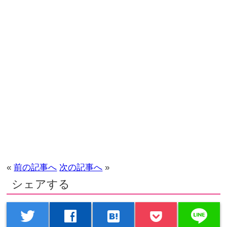
«
前の記事へ
次の記事へ
»
シェアする
line
twitter
facebook
hatenabookmark