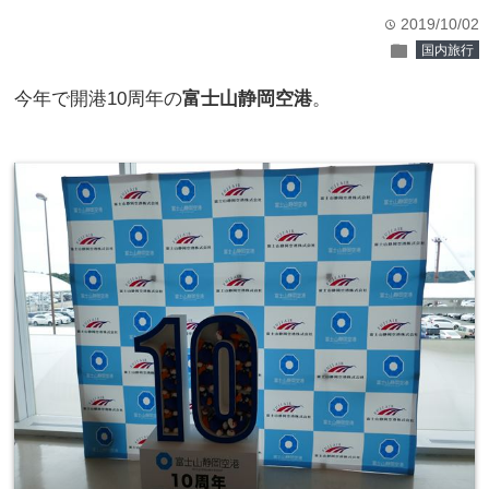
2019/10/02
time
folder
国内旅行
今年で開港10周年の
富士山静岡空港
。