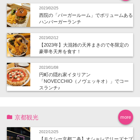
2023/02/25
西院の「バーガールーム」でボリュームある
ハンバーガーランチ
2023/02/12
【2023年】大混雑の天丼まきので冬限定の
豪華冬天丼を食す！
2023/01/08
円町の隠れ家イタリアン
「NOVECCHIO（ノヴェッキオ）」でコー
スランチ♪
京都観光
more
2022/12/25
【モクシー京都二条】オシャレでリーズナブ