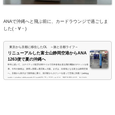
ANAで沖縄へと飛ぶ前に、カードラウンジで過ごしま
した(・∀・)
東京から京都に移住したOL ～旅と古都ライフ～
リニューアルした富士山静岡空港からANA
1263便で夏の沖縄へ
昨年に続いて、ユナイテッド航空5,000マイルで日本各地を巡る飛行機旅のチケットを発
券。今年の旅程は、静岡→那覇→鹿児島→大阪。まずは、出発地となる富士山静岡空港
へ。京都から掛川まで新幹線に乗り、掛川駅からタクシーを使って空港に到着！(adsbyg
oogle = window.adsbygoogle || ).push({}); アップグレードは…SFC会員なので、ありがた
くプレミアムクラス専用カウンターでチェックイン。アップグレードポイントでプレミ
アムクラスにアップグレードするため、鼻息荒く「プレミアムクラス空いています
か？」と聞いてみたものの...