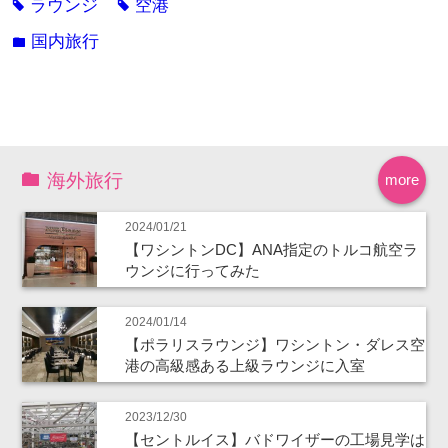
ラウンジ
空港
tag
tag
国内旅行
folder
海外旅行
more
2024/01/21
【ワシントンDC】ANA指定のトルコ航空ラ
ウンジに行ってみた
2024/01/14
【ポラリスラウンジ】ワシントン・ダレス空
港の高級感ある上級ラウンジに入室
2023/12/30
【セントルイス】バドワイザーの工場見学は