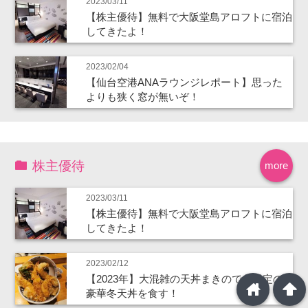
2023/03/11
【株主優待】無料で大阪堂島アロフトに宿泊
してきたよ！
2023/02/04
【仙台空港ANAラウンジレポート】思った
よりも狭く窓が無いぞ！
株主優待
more
2023/03/11
【株主優待】無料で大阪堂島アロフトに宿泊
してきたよ！
2023/02/12
【2023年】大混雑の天丼まきので冬限定の
home
arrowup
豪華冬天丼を食す！