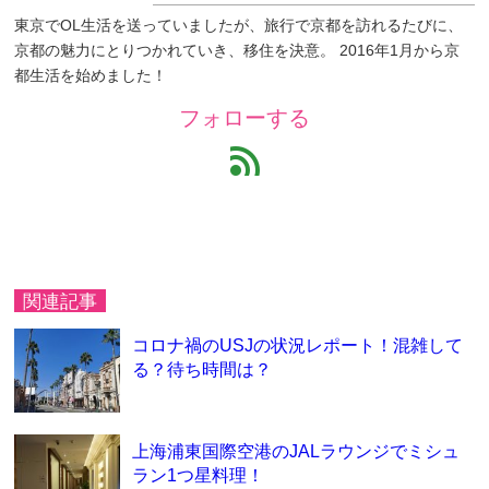
東京でOL生活を送っていましたが、旅行で京都を訪れるたびに、
京都の魅力にとりつかれていき、移住を決意。 2016年1月から京
都生活を始めました！
フォローする
feed
関連記事
コロナ禍のUSJの状況レポート！混雑して
る？待ち時間は？
上海浦東国際空港のJALラウンジでミシュ
ラン1つ星料理！