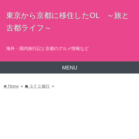
東京から京都に移住したOL ～旅と
古都ライフ～
海外・国内旅行記と京都のグルメ情報など
MENU
Home
»
ＳＦＣ修行
»
home
folder