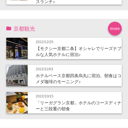
スランチ♪
京都観光
more
2022/12/25
【モクシー京都二条】オシャレでリーズナブ
ルな人気ホテルに宿泊♪
2022/11/03
ホテルベース京都四条烏丸に宿泊。朝食はコ
メダ珈琲のモーニング♪
2022/10/15
「リーガグラン京都」ホテルのコースディナ
ーと三段重の朝食