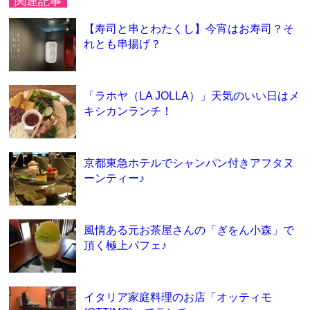
関連記事
【寿司と串とわたくし】今宵はお寿司？そ
れとも串揚げ？
「ラホヤ（LA JOLLA）」天気のいい日はメ
キシカンランチ！
京都東急ホテルでシャンパン付きアフタヌ
ーンティー♪
風情ある元お茶屋さんの「ぎをん小森」で
頂く極上パフェ♪
イタリア家庭料理のお店「オッティモ