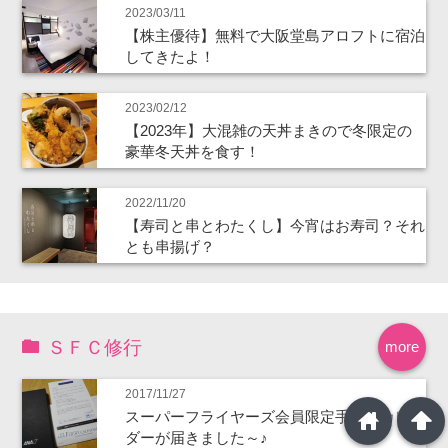
2023/03/11
【株主優待】無料で大阪堂島アロフトに宿泊
してきたよ！
2023/02/12
【2023年】大混雑の天丼まきので冬限定の
豪華冬天丼を食す！
2022/11/20
【寿司と串とわたくし】今宵はお寿司？それ
とも串揚げ？
ＳＦＣ修行
more
2017/11/27
home
arrowup
スーパーフライヤーズ会員限定手帳とカレン
ダーが届きました～♪