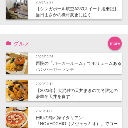
2021/02/27
【シンガポール航空A380スイート搭乗記】
当日まさかの機材変更に泣く
グルメ
more
2023/02/25
西院の「バーガールーム」でボリュームある
ハンバーガーランチ
2023/02/12
【2023年】大混雑の天丼まきので冬限定の
豪華冬天丼を食す！
2023/01/08
円町の隠れ家イタリアン
「NOVECCHIO（ノヴェッキオ）」でコー