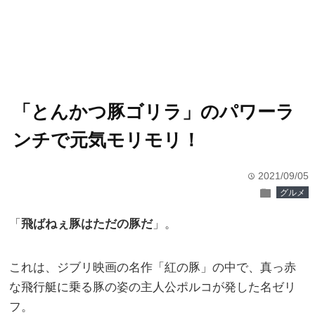
「とんかつ豚ゴリラ」のパワーラ
ンチで元気モリモリ！
2021/09/05
time
folder
グルメ
「
飛ばねぇ豚はただの豚だ
」。
これは、ジブリ映画の名作「紅の豚」の中で、真っ赤
な飛行艇に乗る豚の姿の主人公ポルコが発した名ゼリ
フ。