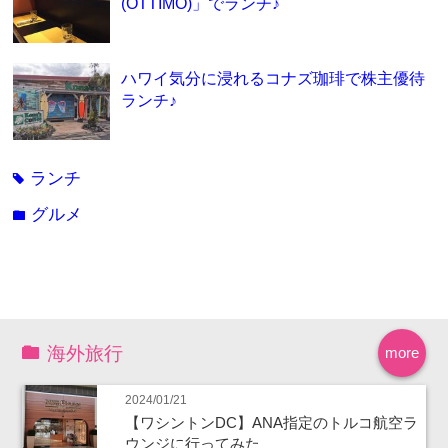
(OTTIMO)」でランチ♪
ハワイ気分に浸れるコナズ珈琲で株主優待
ランチ♪
ランチ
tag
グルメ
folder
海外旅行
more
2024/01/21
【ワシントンDC】ANA指定のトルコ航空ラ
ウンジに行ってみた