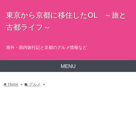
東京から京都に移住したOL ～旅と
古都ライフ～
海外・国内旅行記と京都のグルメ情報など
MENU
Home
»
グルメ
»
home
folder