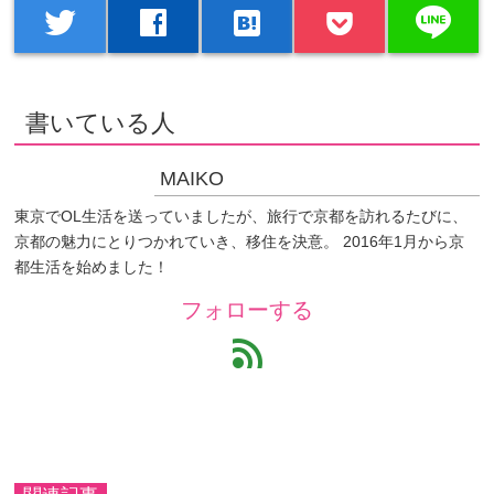
line
twitter
facebook
hatenabookmark
書いている人
MAIKO
東京でOL生活を送っていましたが、旅行で京都を訪れるたびに、
京都の魅力にとりつかれていき、移住を決意。 2016年1月から京
都生活を始めました！
フォローする
feed