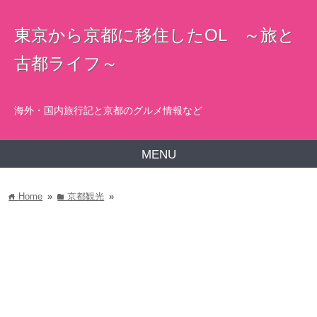
東京から京都に移住したOL ～旅と
古都ライフ～
海外・国内旅行記と京都のグルメ情報など
MENU
Home
»
京都観光
»
home
folder