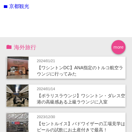
京都観光
folder
海外旅行
more
2024/01/21
【ワシントンDC】ANA指定のトルコ航空ラ
ウンジに行ってみた
2024/01/14
【ポラリスラウンジ】ワシントン・ダレス空
港の高級感ある上級ラウンジに入室
2023/12/30
【セントルイス】バドワイザーの工場見学は
ビールの試飲にお土産付きで最高！