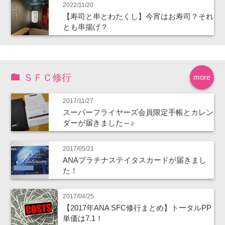
2022/11/20
【寿司と串とわたくし】今宵はお寿司？それ
とも串揚げ？
ＳＦＣ修行
more
2017/11/27
スーパーフライヤーズ会員限定手帳とカレン
ダーが届きました～♪
2017/05/21
ANAプラチナステイタスカードが届きまし
た！
2017/04/25
【2017年ANA SFC修行まとめ】トータルPP
単価は7.1！