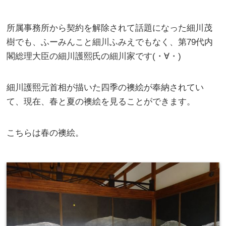
所属事務所から契約を解除されて話題になった細川茂
樹でも、ふーみんこと細川ふみえでもなく、第79代内
閣総理大臣の細川護熙氏の細川家です(・∀・)
細川護熙元首相が描いた四季の襖絵が奉納されてい
て、現在、春と夏の襖絵を見ることができます。
こちらは春の襖絵。