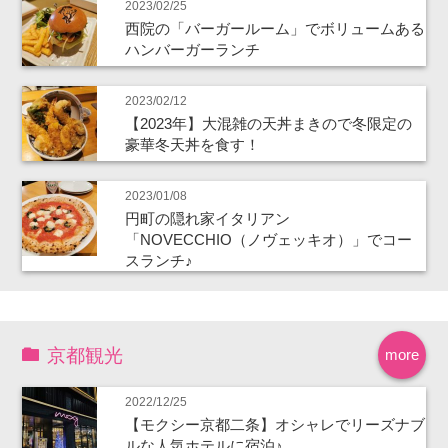
2023/02/25
西院の「バーガールーム」でボリュームある
ハンバーガーランチ
2023/02/12
【2023年】大混雑の天丼まきので冬限定の
豪華冬天丼を食す！
2023/01/08
円町の隠れ家イタリアン
「NOVECCHIO（ノヴェッキオ）」でコー
スランチ♪
京都観光
more
2022/12/25
【モクシー京都二条】オシャレでリーズナブ
ルな人気ホテルに宿泊♪