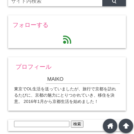
フォローする
feed
プロフィール
MAIKO
東京でOL生活を送っていましたが、旅行で京都を訪れ
るたびに、京都の魅力にとりつかれていき、移住を決
意。 2016年1月から京都生活を始めました！
検
home
arrowup
索: