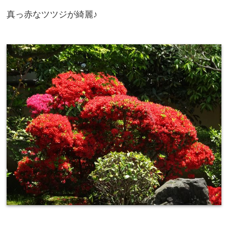
真っ赤なツツジが綺麗♪