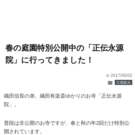
春の庭園特別公開中の「正伝永源
院」に行ってきました！
2017/05/02
time
folder
京都観光
織田信長の弟、織田有楽斎ゆかりのお寺「正伝永源
院」。
普段は非公開のお寺ですが、春と秋の年2回だけ特別公
開されています。