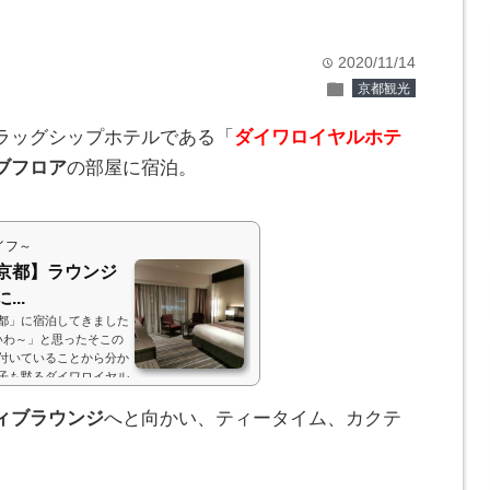
2020/11/14
time
folder
京都観光
ラッグシップホテルである「
ダイワロイヤルホテ
ブフロア
の部屋に宿泊。
イフ～
京都】ラウンジ
..
都」に宿泊してきました
いわ～」と思ったそこの
付いていることから分か
子も黙るダイワロイヤル
たら、京都にしかないみ
回、エグゼクティブフロ
ィブラウンジ
へと向かい、ティータイム、カクテ
すことができました☆