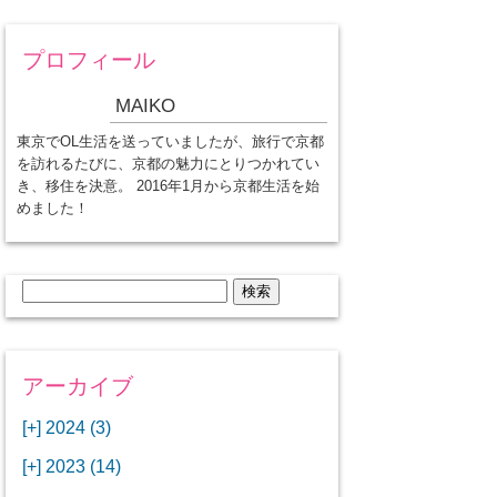
プロフィール
MAIKO
東京でOL生活を送っていましたが、旅行で京都
を訪れるたびに、京都の魅力にとりつかれてい
き、移住を決意。 2016年1月から京都生活を始
めました！
検
索:
アーカイブ
[+]
2024 (3)
[+]
1月 (3)
[+]
2023 (14)
ANAビジネスクラスでワシントン
[+]
12月 (3)
DCから羽田空港へ！