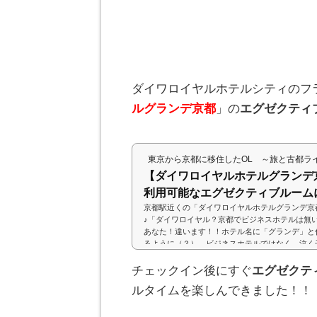
ダイワロイヤルホテルシティのフ
ルグランデ京都
」の
エグゼクティ
東京から京都に移住したOL ～旅と古都ラ
【ダイワロイヤルホテルグランデ
利用可能なエグゼクティブルームに.
京都駅近くの「ダイワロイヤルホテルグランデ京
♪「ダイワロイヤル？京都でビジネスホテルは無
あなた！違います！！ホテル名に「グランデ」と
るように（？）、ビジネスホテルではなく、泣く
ホテルシティのフラッグシップホテル。HPを見
たいですね。エグゼクティブラウンジもあり、今
チェックイン後にすぐ
エグゼクテ
アにある部屋に宿泊してきましたが、快適に過ご
ルタイムを楽しんできました！！
(adsbygoogle = window.adsbygoogle ||...