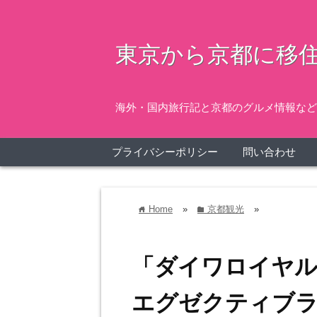
東京から京都に移住
海外・国内旅行記と京都のグルメ情報など
プライバシーポリシー
問い合わせ
Home
»
京都観光
»
home
folder
「ダイワロイヤ
エグゼクティブ