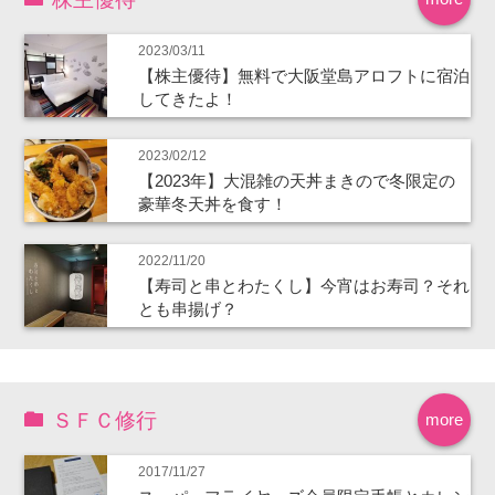
2023/03/11
【株主優待】無料で大阪堂島アロフトに宿泊
してきたよ！
2023/02/12
【2023年】大混雑の天丼まきので冬限定の
豪華冬天丼を食す！
2022/11/20
【寿司と串とわたくし】今宵はお寿司？それ
とも串揚げ？
ＳＦＣ修行
more
2017/11/27