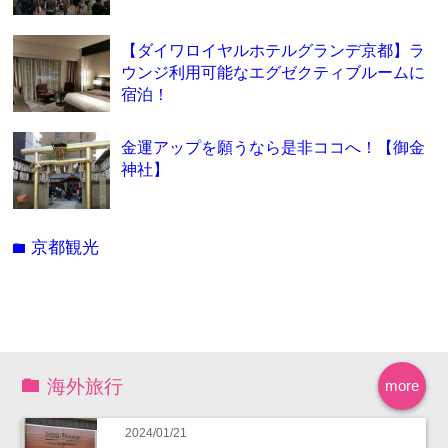
【ダイワロイヤルホテルグランデ京都】ラ
ウンジ利用可能なエグゼクティブルームに
宿泊！
金運アップを願うなら是非ココへ！【御金
神社】
京都観光
folder
海外旅行
more
2024/01/21