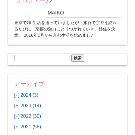
プロフィール
MAIKO
東京でOL生活を送っていましたが、旅行で京都を訪れ
るたびに、京都の魅力にとりつかれていき、移住を決
意。 2016年1月から京都生活を始めました！
検
索:
アーカイブ
[+]
2024 (3)
[+]
1月 (3)
[+]
2023 (14)
ANAビジネスクラスでワシントンDCから羽田
[+]
12月 (3)
空港へ！
[+]
2022 (30)
【セントルイス】バドワイザーの工場見学はビ
[+]
11月 (3)
[+]
【ワシントンDC】ANA指定のトルコ航空ラウ
12月 (1)
ールの試飲にお土産付きで最高！
[+]
2021 (58)
ンジに行ってみた
【マリオット パルス アット メイフラワー宿泊
【モクシー京都二条】オシャレでリーズナブル
[+]
10月 (1)
[+]
11月 (4)
[+]
【MLB観戦】セントルイスで大谷翔平vsヌート
12月 (4)
記】ワシントンDCの中心で快適ステイ♪
な人気ホテルに宿泊♪