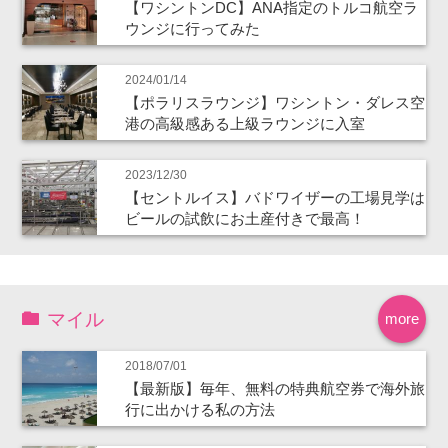
【ワシントンDC】ANA指定のトルコ航空ラ
ウンジに行ってみた
2024/01/14
【ポラリスラウンジ】ワシントン・ダレス空
港の高級感ある上級ラウンジに入室
2023/12/30
【セントルイス】バドワイザーの工場見学は
ビールの試飲にお土産付きで最高！
マイル
more
2018/07/01
【最新版】毎年、無料の特典航空券で海外旅
行に出かける私の方法