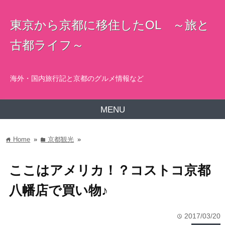
東京から京都に移住したOL ～旅と
古都ライフ～
海外・国内旅行記と京都のグルメ情報など
MENU
Home
»
京都観光
»
home
folder
ここはアメリカ！？コストコ京都
八幡店で買い物♪
2017/03/20
time