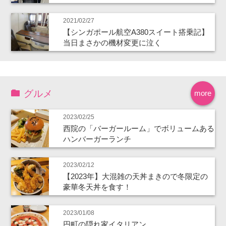
2021/02/27
【シンガポール航空A380スイート搭乗記】
当日まさかの機材変更に泣く
グルメ
more
2023/02/25
西院の「バーガールーム」でボリュームある
ハンバーガーランチ
2023/02/12
【2023年】大混雑の天丼まきので冬限定の
豪華冬天丼を食す！
2023/01/08
円町の隠れ家イタリアン