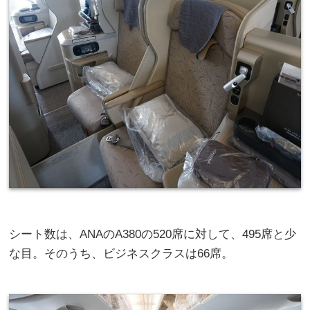
シート数は、ANAのA380の520席に対して、495席と少
な目。そのうち、ビジネスクラスは66席。