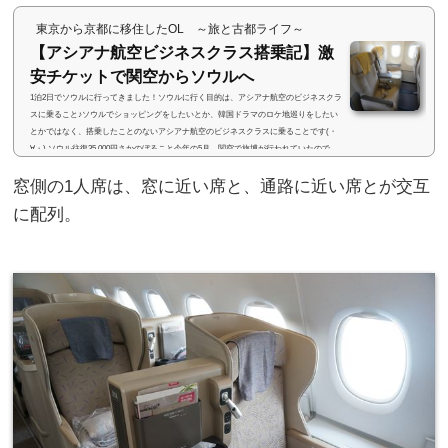
東京から京都に移住したOL ～旅と古都ライフ～
【アシアナ航空ビジネスクラス搭乗記】激
安チケットで関空からソウルへ
1泊2日でソウルに行ってきました！ソウルに行く目的は、アシアナ航空のビジネスクラ
スに乗ること♪ソウルでショッピングをしたいとか、韓国ドラマのロケ地巡りをしたい
とかではなく、搭乗したことのないアシアナ航空のビジネスクラスに乗ることです(・
∀・) ソウル往復35,000円さかのぼること今年の5月。関空で旅博が行われていたので、
遊びに行ってきました。各国の政府観光局や航空会社のブースを巡っていると、アシア
窓側の1人席は、窓に近い席と、通路に近い席とが交互
ナ航空のブースでこんなチラシを配っていました。チラシには、『ビジネスクラスでソ
ウルへ！往復35,000円』の文...
に配列。