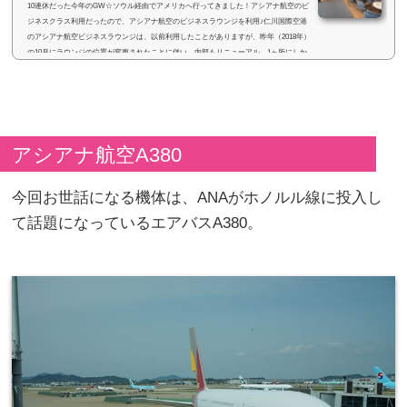
10連休だった今年のGW☆ソウル経由でアメリカへ行ってきました！アシアナ航空のビ
ジネスクラス利用だったので、アシアナ航空のビジネスラウンジを利用♪仁川国際空港
のアシアナ航空ビジネスラウンジは、以前利用したことがありますが、昨年（2018年）
の10月にラウンジの位置が変更されたことに伴い、内部もリニューアル。1ヶ所にしか
なかったビジネスラウンジは、2ヶ所に設置されました！今回、乗り継ぎ時間があった
ので、2つのビジネスラウンジに潜入してきました♪(adsbygoogle = window.adsbygoogle ||
).push({}); アシアナ航空...
アシアナ航空A380
今回お世話になる機体は、ANAがホノルル線に投入し
て話題になっているエアバスA380。