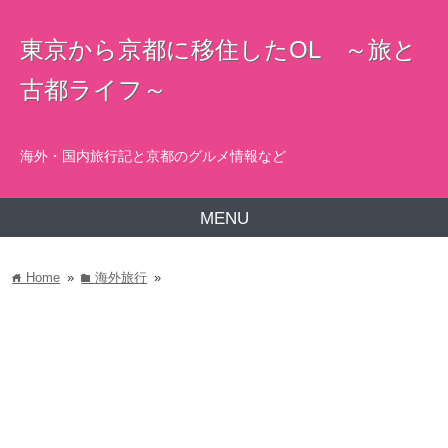
東京から京都に移住したOL ～旅と
古都ライフ～
海外・国内旅行記と京都のグルメ情報など
MENU
Home
»
海外旅行
»
home
folder