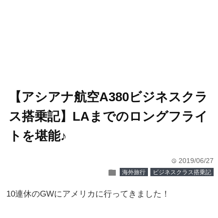
【アシアナ航空A380ビジネスクラ
ス搭乗記】LAまでのロングフライ
トを堪能♪
2019/06/27
time
folder
海外旅行
ビジネスクラス搭乗記
10連休のGWにアメリカに行ってきました！