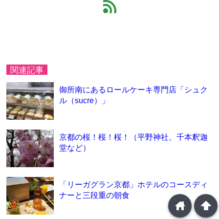
feed
関連記事
御所南にあるロールケーキ専門店「シュク
ル（sucre）」
京都の桜！桜！桜！（平野神社、千本釈迦
堂など）
「リーガグラン京都」ホテルのコースディ
ナーと三段重の朝食
home
arrowup