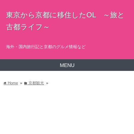
東京から京都に移住したOL ～旅と
古都ライフ～
海外・国内旅行記と京都のグルメ情報など
MENU
Home
»
京都観光
»
home
folder