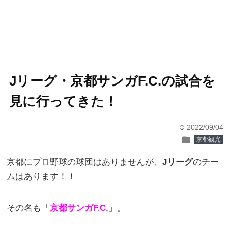
Jリーグ・京都サンガF.C.の試合を
見に行ってきた！
2022/09/04
time
folder
京都観光
京都にプロ野球の球団はありませんが、
Jリーグ
のチー
ムはあります！！
その名も「
京都サンガF.C.
」。