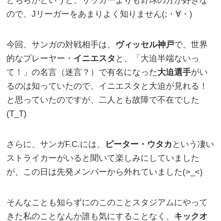
どちらかというと、サッカーよりも野球の方が好きな
ので、Jリーガーをあまりよく知りません(;・∀・)
今回、サンガの対戦相手は、
ヴィッセル神戸
で、世界
的なプレーヤー・
イニエスタ
と、「大迫半端ないっ
て！」の名言（迷言？）で有名になった
大迫選手
がい
るのは知っていたので、イニエスタと大迫が見れる！
と思っていたのですが、二人とも故障で不在でした
(T_T)
さらに、サンガF.C.には、
ピーター・ウタカ
という凄い
ストライカーがいると聞いて楽しみにしていました
が、この日は先発メンバーから外れていました(>_<)
そんなことも知らずにのこのことスタジアムにやって
きた私のことなんか誰も気にすることなく、
キックオ