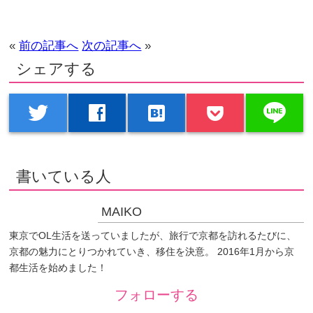
«
前の記事へ
次の記事へ
»
シェアする
line
twitter
facebook
hatenabookmark
書いている人
MAIKO
東京でOL生活を送っていましたが、旅行で京都を訪れるたびに、
京都の魅力にとりつかれていき、移住を決意。 2016年1月から京
都生活を始めました！
フォローする