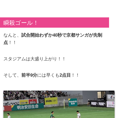
瞬殺ゴール！
なんと、
試合開始わずか40秒で京都サンガが先制
点
！！
スタジアムは大盛り上がり！！
そして、
前半9分
には早くも
2点目
！！