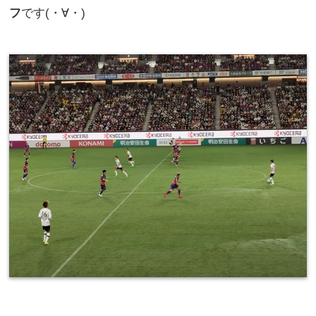
フ
です(・∀・)