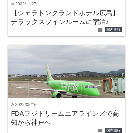
2022/11/27
time
【シェラトングランドホテル広島】
デラックスツインルームに宿泊♪
folder
国内旅行
2022/08/16
time
FDAフジドリームエアラインズで高
知から神戸へ
folder
国内旅行