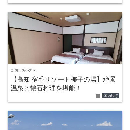
2022/08/13
time
【高知 宿毛リゾート椰子の湯】絶景
温泉と懐石料理を堪能！
folder
国内旅行