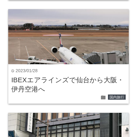
2023/01/28
time
IBEXエアラインズで仙台から大阪・
伊丹空港へ
folder
国内旅行