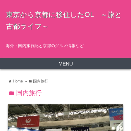
東京から京都に移住したOL ～旅と
古都ライフ～
海外・国内旅行記と京都のグルメ情報など
MENU
Home
»
国内旅行
home
folder
国内旅行
folder