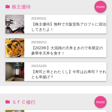
株主優待
more
2023/03/11
【株主優待】無料で大阪堂島アロフトに宿泊
してきたよ！
2023/02/12
【2023年】大混雑の天丼まきので冬限定の
豪華冬天丼を食す！
2022/11/20
【寿司と串とわたくし】今宵はお寿司？それ
とも串揚げ？
ＳＦＣ修行
more