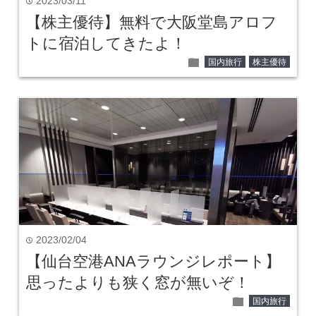
2023/03/11
time
【株主優待】無料で大阪堂島アロフ
トに宿泊してきたよ！
folder
国内旅行
株主優待
2023/02/04
time
【仙台空港ANAラウンジレポート】
思ったよりも狭く窓が無いぞ！
folder
国内旅行