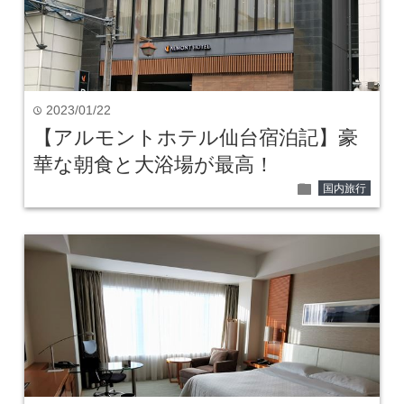
2023/01/22
time
【アルモントホテル仙台宿泊記】豪
華な朝食と大浴場が最高！
folder
国内旅行