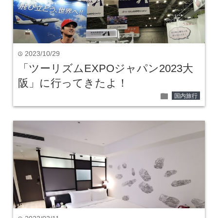
2023/10/29
time
「ツーリズムEXPOジャパン2023大
阪」に行ってきたよ！
folder
国内旅行