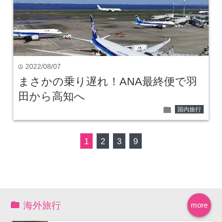
2022/08/07
time
まさかの乗り遅れ！ANA最終便で羽
田から高知へ
folder
国内旅行
1
2
3
9
海外旅行
more