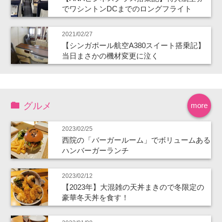
でワシントンDCまでのロングフライト
2021/02/27
【シンガポール航空A380スイート搭乗記】
当日まさかの機材変更に泣く
グルメ
more
2023/02/25
西院の「バーガールーム」でボリュームある
ハンバーガーランチ
2023/02/12
【2023年】大混雑の天丼まきので冬限定の
豪華冬天丼を食す！