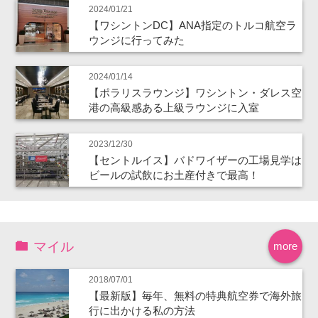
2024/01/21
【ワシントンDC】ANA指定のトルコ航空ラ
ウンジに行ってみた
2024/01/14
【ポラリスラウンジ】ワシントン・ダレス空
港の高級感ある上級ラウンジに入室
2023/12/30
【セントルイス】バドワイザーの工場見学は
ビールの試飲にお土産付きで最高！
マイル
more
2018/07/01
【最新版】毎年、無料の特典航空券で海外旅
行に出かける私の方法