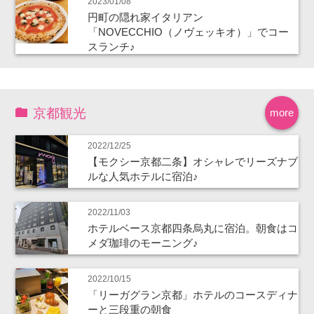
2023/01/08
円町の隠れ家イタリアン
「NOVECCHIO（ノヴェッキオ）」でコー
スランチ♪
京都観光
more
2022/12/25
【モクシー京都二条】オシャレでリーズナブ
ルな人気ホテルに宿泊♪
2022/11/03
ホテルベース京都四条烏丸に宿泊。朝食はコ
メダ珈琲のモーニング♪
2022/10/15
「リーガグラン京都」ホテルのコースディナ
ーと三段重の朝食