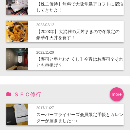
【株主優待】無料で大阪堂島アロフトに宿泊
してきたよ！
2023/02/12
【2023年】大混雑の天丼まきので冬限定の
豪華冬天丼を食す！
2022/11/20
【寿司と串とわたくし】今宵はお寿司？それ
とも串揚げ？
ＳＦＣ修行
more
2017/11/27
スーパーフライヤーズ会員限定手帳とカレン
ダーが届きました～♪