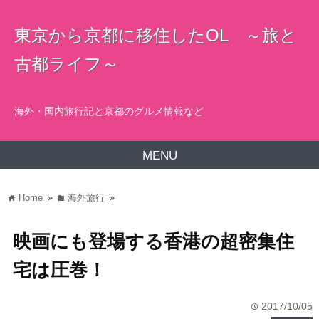
東京から京都に移住したOL ～旅と
古都ライフ～
海外・国内旅行記と京都のグルメ情報など
MENU
Home
»
海外旅行
»
home
folder
映画にも登場する香港の超密集住
宅は圧巻！
2017/10/05
time