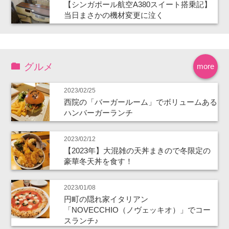
【シンガポール航空A380スイート搭乗記】
当日まさかの機材変更に泣く
グルメ
more
2023/02/25
西院の「バーガールーム」でボリュームある
ハンバーガーランチ
2023/02/12
【2023年】大混雑の天丼まきので冬限定の
豪華冬天丼を食す！
2023/01/08
円町の隠れ家イタリアン
「NOVECCHIO（ノヴェッキオ）」でコー
スランチ♪