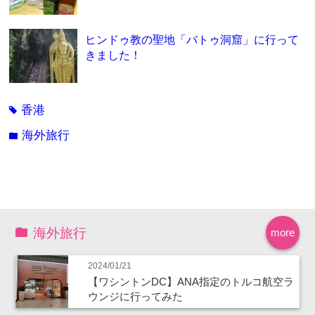
ヒンドゥ教の聖地「バトゥ洞窟」に行って
きました！
香港
tag
海外旅行
folder
海外旅行
more
2024/01/21
【ワシントンDC】ANA指定のトルコ航空ラ
ウンジに行ってみた