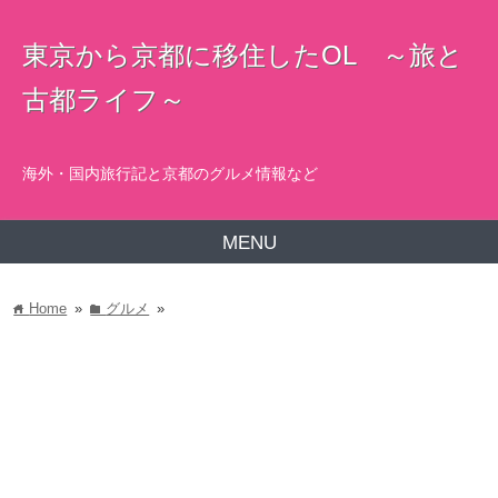
東京から京都に移住したOL ～旅と
古都ライフ～
海外・国内旅行記と京都のグルメ情報など
MENU
Home
»
グルメ
»
home
folder