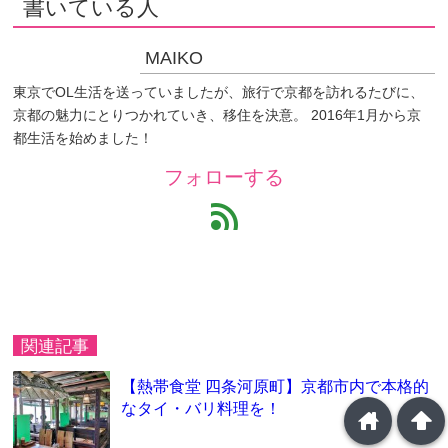
書いている人
MAIKO
東京でOL生活を送っていましたが、旅行で京都を訪れるたびに、
京都の魅力にとりつかれていき、移住を決意。 2016年1月から京
都生活を始めました！
フォローする
feed
関連記事
【熱帯食堂 四条河原町】京都市内で本格的
なタイ・バリ料理を！
home
arrowup