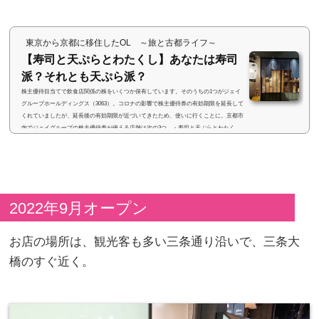
東京から京都に移住したOL ～旅と古都ライフ～
【寿司と天ぷらとわたくし】あなたは寿司
派？それとも天ぷら派？
株主優待目当てで飲食店関係の株をいくつか保有しています。そのうちの1つがジェイ
グループホールディングス（3063）。コロナの影響で株主優待券の有効期限を延長して
くれていましたが、延長後の有効期限が近づいてきたため、使いに行くことに。京都市
内でジェイグループの株主優待券が使える店舗は次の3つ。・寿司と天ぷらとわたく
し・おざぶ・芋蔵 京都木屋町店おざぶと芋蔵には行ったことがあるので、今まで行った
ことがない「寿司と天ぷらとわたくし」に行ってきました！ (adsbygoogle = window.ads
bygoogle || ).push({});&nb...
2022年9月オープン
お店の場所は、観光客も多い三条通り沿いで、三条大
橋のすぐ近く。