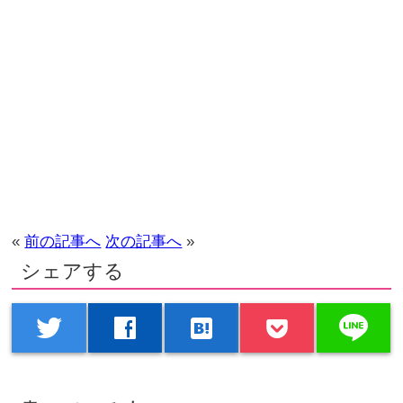
«
前の記事へ
次の記事へ
»
シェアする
line
twitter
facebook
hatenabookmark