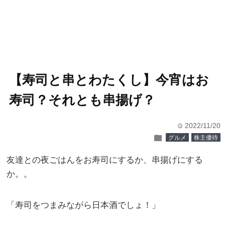
【寿司と串とわたくし】今宵はお
寿司？それとも串揚げ？
2022/11/20
time
folder
グルメ
株主優待
友達との夜ごはんをお寿司にするか、串揚げにする
か。。
「寿司をつまみながら日本酒でしょ！」