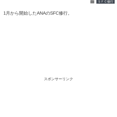
folder
ＳＦＣ修行
1月から開始したANAのSFC修行。
スポンサーリンク