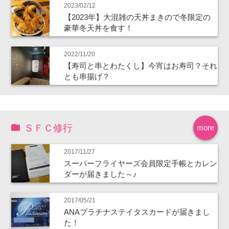
2023/02/12
【2023年】大混雑の天丼まきので冬限定の
豪華冬天丼を食す！
2022/11/20
【寿司と串とわたくし】今宵はお寿司？それ
とも串揚げ？
ＳＦＣ修行
more
2017/11/27
スーパーフライヤーズ会員限定手帳とカレン
ダーが届きました～♪
2017/05/21
ANAプラチナステイタスカードが届きまし
た！