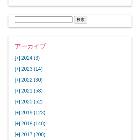
検
索:
アーカイブ
[+]
2024 (3)
[+]
1月 (3)
[+]
2023 (14)
ANAビジネスクラスでワシントンDCから羽田
[+]
12月 (3)
空港へ！
[+]
2022 (30)
【セントルイス】バドワイザーの工場見学はビ
[+]
11月 (3)
[+]
【ワシントンDC】ANA指定のトルコ航空ラウ
12月 (1)
ールの試飲にお土産付きで最高！
[+]
2021 (58)
ンジに行ってみた
【マリオット パルス アット メイフラワー宿泊
【モクシー京都二条】オシャレでリーズナブル
[+]
10月 (1)
[+]
11月 (4)
[+]
【MLB観戦】セントルイスで大谷翔平vsヌート
12月 (4)
記】ワシントンDCの中心で快適ステイ♪
な人気ホテルに宿泊♪
[+]
2020 (52)
【ポラリスラウンジ】ワシントン・ダレス空港
「ツーリズムEXPOジャパン2023大阪」に行っ
バーの対決に大興奮！
【シェラトングランドホテル広島】デラックス
スパを楽しむリーベルホテルユニバーサルスタ
[+]
3月 (1)
[+]
10月 (3)
[+]
の高級感ある上級ラウンジに入室
【ウドバーハジーセンター】実物のコンコルド
11月 (4)
[+]
てきたよ！
12月 (5)
ツインルームに宿泊♪
ジオ宿泊記
[+]
2019 (123)
【サウスウエスト航空搭乗記】全席自由席の
【株主優待】無料で大阪堂島アロフトに宿泊し
やスペースシャトルに大興奮！
【レストラン信】コスパの良いフレンチのコー
【Fuji屋京色】京町家で秋の味覚を味わうコー
【クランプコーヒーサラサ】隠れ家カフェで自
[+]
2月 (3)
[+]
9月 (3)
[+]
10月 (4)
[+]
LCCでセントルイスへ！
てきたよ！
【寿司と串とわたくし】今宵はお寿司？それと
11月 (5)
[+]
スランチ♪
【ホテルMONday京都丸太町】ホテルに泊まっ
12月 (10)
ス料理を堪能
家焙煎の美味しいコーヒーを♪
[+]
2018 (140)
【ANAビジネスクラス搭乗記】特典航空券でワ
西院の「バーガールーム」でボリュームあるハ
【進々堂 北山店】種類豊富なパン食べ放題モー
も串揚げ？
【寿司と天ぷらとわたくし】あなたは寿司派？
て寿司ざんまい！
「ハンバーグラボ」でハンバーグ食べ比べラン
2019年を振り返って
[+]
1月 (3)
[+]
8月 (6)
[+]
9月 (5)
[+]
シントンDCまでのロングフライト
ンバーガーランチ
「リーガグラン京都」ホテルのコースディナー
10月 (5)
[+]
ニング！
【ホテルリソルトリニティ京都宿泊記】実質プ
11月 (11)
[+]
それとも天ぷら派？
【ひとり焼肉やる気】話題の一人焼肉に行って
12月 (11)
チ♪
IBEXエアラインズで仙台から大阪・伊丹空港へ
[+]
2017 (200)
【京やきにく弘 先斗町別邸】京町家で焼肉のコ
【ザ・サウザンド京都】ホテルでイタリアンコ
と三段重の朝食
【2021年】行列2時間待ちの洋食店「おおさか
【熱帯食堂 四条河原町】京都市内で本格的なタ
ラスのお得な宿泊プラン♪
「ウェリナホテルプレミア中之島宿泊記」千房
【エアプサン搭乗記】日本最短の国際線フライ
みた！！
バリ島6つ星ホテル「ムリア」でスイーツ食べ
2018年を振り返って
[+]
7月 (2)
[+]
【2023年】大混雑の天丼まきので冬限定の豪華
8月 (6)
[+]
キャンペーン併用で超お得だった「御宿野乃 京
9月 (7)
[+]
ース料理！
ースランチ♪
【RACINE（ラシーヌ）】気取らず美味しいフ
10月 (11)
や」のカキフライ定食
イ・バリ料理を！
【カフェマーブル仏光寺店】雰囲気の良い町家