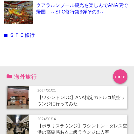
クアラルンプール観光を楽しんでANA便で
帰国 ～SFC修行第3弾その3～
ＳＦＣ修行
folder
海外旅行
more
2024/01/21
【ワシントンDC】ANA指定のトルコ航空ラ
ウンジに行ってみた
2024/01/14
【ポラリスラウンジ】ワシントン・ダレス空
港の高級感ある上級ラウンジに入室