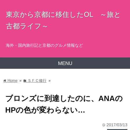
東京から京都に移住したOL ～旅と
古都ライフ～
海外・国内旅行記と京都のグルメ情報など
MENU
Home
»
ＳＦＣ修行
»
home
folder
ブロンズに到達したのに、ANAの
HPの色が変わらない…
2017/03/13
time