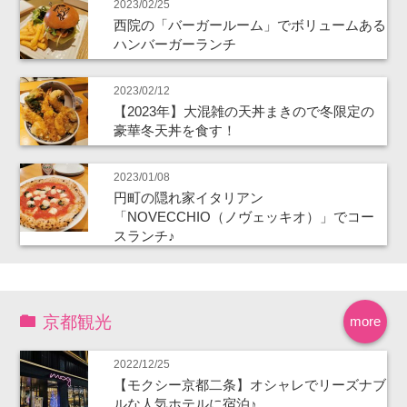
2023/02/25
西院の「バーガールーム」でボリュームある
ハンバーガーランチ
2023/02/12
【2023年】大混雑の天丼まきので冬限定の
豪華冬天丼を食す！
2023/01/08
円町の隠れ家イタリアン
「NOVECCHIO（ノヴェッキオ）」でコー
スランチ♪
京都観光
more
2022/12/25
【モクシー京都二条】オシャレでリーズナブ
ルな人気ホテルに宿泊♪