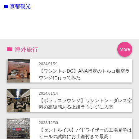
京都観光
folder
海外旅行
more
2024/01/21
【ワシントンDC】ANA指定のトルコ航空ラ
ウンジに行ってみた
2024/01/14
【ポラリスラウンジ】ワシントン・ダレス空
港の高級感ある上級ラウンジに入室
2023/12/30
【セントルイス】バドワイザーの工場見学は
ビールの試飲にお土産付きで最高！