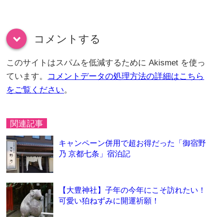
コメントする
down
このサイトはスパムを低減するために Akismet を使っ
ています。
コメントデータの処理方法の詳細はこちら
をご覧ください
。
関連記事
キャンペーン併用で超お得だった「御宿野
乃 京都七条」宿泊記
【大豊神社】子年の今年にこそ訪れたい！
可愛い狛ねずみに開運祈願！