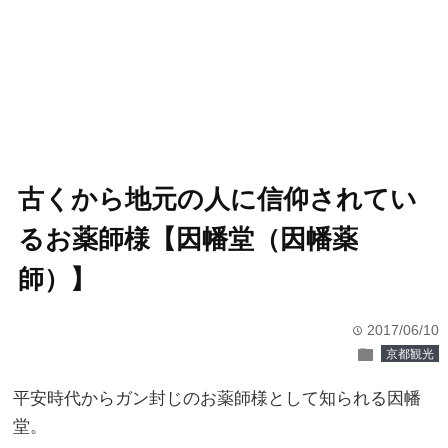
古くから地元の人に信仰されてい
るお薬師様【因幡堂（因幡薬
師）】
2017/06/10
time
folder
京都観光
平安時代からガン封じのお薬師様として知られる因幡
堂。