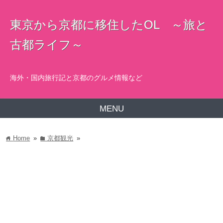
東京から京都に移住したOL ～旅と
古都ライフ～
海外・国内旅行記と京都のグルメ情報など
MENU
Home
»
京都観光
»
home
folder