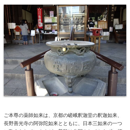
ご本尊の薬師如来は、京都の嵯峨釈迦堂の釈迦如来、
長野善光寺の阿弥陀如来とともに、日本三如来の一つ