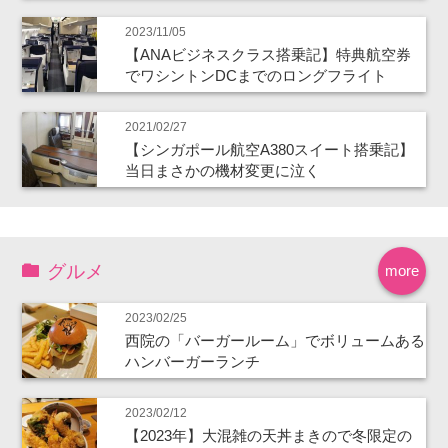
2023/11/05
【ANAビジネスクラス搭乗記】特典航空券
でワシントンDCまでのロングフライト
2021/02/27
【シンガポール航空A380スイート搭乗記】
当日まさかの機材変更に泣く
グルメ
more
2023/02/25
西院の「バーガールーム」でボリュームある
ハンバーガーランチ
2023/02/12
【2023年】大混雑の天丼まきので冬限定の