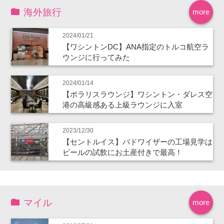
海外旅行
more
2024/01/21
【ワシントンDC】ANA指定のトルコ航空ラ
ウンジに行ってみた
2024/01/14
【ポラリスラウンジ】ワシントン・ダレス空
港の高級感ある上級ラウンジに入室
2023/12/30
【セントルイス】バドワイザーの工場見学は
ビールの試飲にお土産付きで最高！
マイル
more