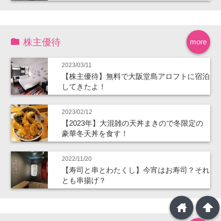
株主優待
more
2023/03/11
【株主優待】無料で大阪堂島アロフトに宿泊
してきたよ！
2023/02/12
【2023年】大混雑の天丼まきので冬限定の
豪華冬天丼を食す！
2022/11/20
【寿司と串とわたくし】今宵はお寿司？それ
とも串揚げ？
home
arrowup