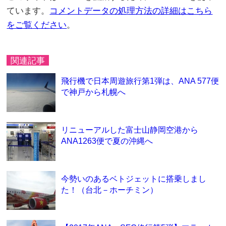
ています。
コメントデータの処理方法の詳細はこちら
をご覧ください
。
関連記事
飛行機で日本周遊旅行第1弾は、ANA 577便
で神戸から札幌へ
リニューアルした富士山静岡空港から
ANA1263便で夏の沖縄へ
今勢いのあるベトジェットに搭乗しまし
た！（台北－ホーチミン）