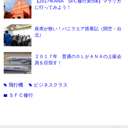
【2017年ANA SFC修行第5弾】マラッカ
に行ってみよう！
座席が狭い！バニラエア搭乗記（関空－台
北）
２０１７年 普通のＯＬがＡＮＡの上級会
員を目指す！
飛行機
ビジネスクラス
tag
tag
ＳＦＣ修行
folder