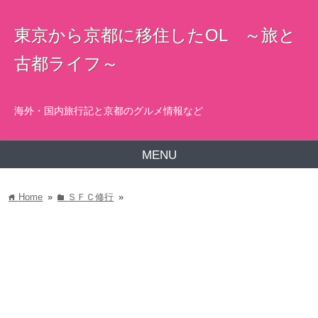
東京から京都に移住したOL ～旅と
古都ライフ～
海外・国内旅行記と京都のグルメ情報など
MENU
Home
»
ＳＦＣ修行
»
home
folder