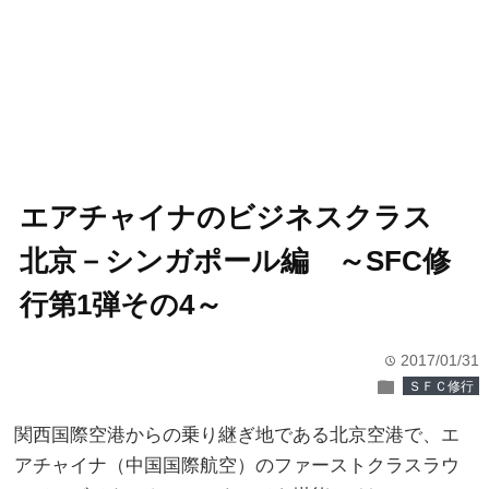
エアチャイナのビジネスクラス
北京－シンガポール編 ～SFC修
行第1弾その4～
2017/01/31
time
folder
ＳＦＣ修行
関西国際空港からの乗り継ぎ地である北京空港で、エ
アチャイナ（中国国際航空）のファーストクラスラウ