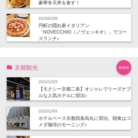
豪華冬天丼を食す！
2023/01/08
円町の隠れ家イタリアン
「NOVECCHIO（ノヴェッキオ）」でコー
スランチ♪
京都観光
more
2022/12/25
【モクシー京都二条】オシャレでリーズナブ
ルな人気ホテルに宿泊♪
2022/11/03
ホテルベース京都四条烏丸に宿泊。朝食はコ
メダ珈琲のモーニング♪