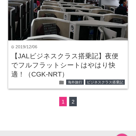
2019/12/06
time
【JALビジネスクラス搭乗記】夜便
でフルフラットシートはやはり快
適！（CGK-NRT）
folder
海外旅行
ビジネスクラス搭乗記
1
2