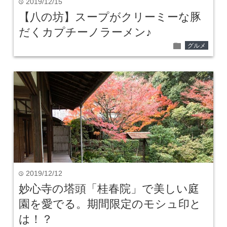
2019/12/15
time
【八の坊】スープがクリーミーな豚
だくカプチーノラーメン♪
folder
グルメ
2019/12/12
time
妙心寺の塔頭「桂春院」で美しい庭
園を愛でる。期間限定のモシュ印と
は！？