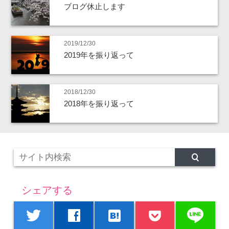
ブログ休止します
2019/12/30
2019年を振り返って
2018/12/30
2018年を振り返って
シェアする
line
twitter
facebook
hatenabookmark