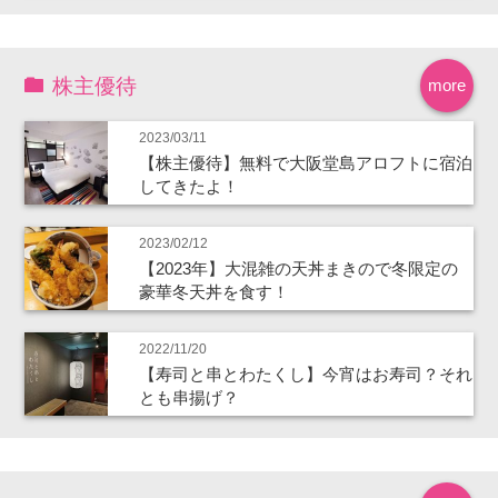
株主優待
more
2023/03/11
【株主優待】無料で大阪堂島アロフトに宿泊
してきたよ！
2023/02/12
【2023年】大混雑の天丼まきので冬限定の
豪華冬天丼を食す！
2022/11/20
【寿司と串とわたくし】今宵はお寿司？それ
とも串揚げ？