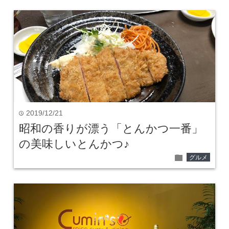
2019/12/21
time
昭和の香りが漂う「とんかつ一番」
の美味しいとんかつ♪
folder
グルメ