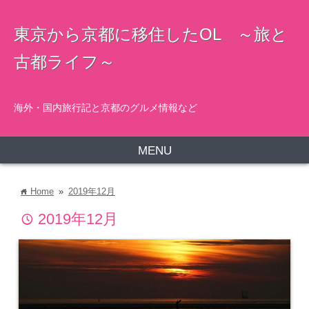
東京から京都に移住したOL ～旅と
古都ライフ～
海外・国内旅行記と京都のグルメ情報など
MENU
Home
»
2019年12月
home
2019年12月
time