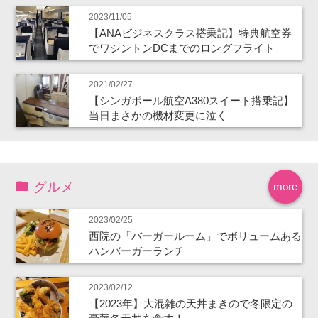
2023/11/05
【ANAビジネスクラス搭乗記】特典航空券
でワシントンDCまでのロングフライト
2021/02/27
【シンガポール航空A380スイート搭乗記】
当日まさかの機材変更に泣く
グルメ
more
2023/02/25
西院の「バーガールーム」でボリュームある
ハンバーガーランチ
2023/02/12
【2023年】大混雑の天丼まきので冬限定の