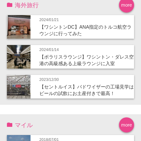
海外旅行
more
2024/01/21
【ワシントンDC】ANA指定のトルコ航空ラ
ウンジに行ってみた
2024/01/14
【ポラリスラウンジ】ワシントン・ダレス空
港の高級感ある上級ラウンジに入室
2023/12/30
【セントルイス】バドワイザーの工場見学は
ビールの試飲にお土産付きで最高！
マイル
more
2018/07/01