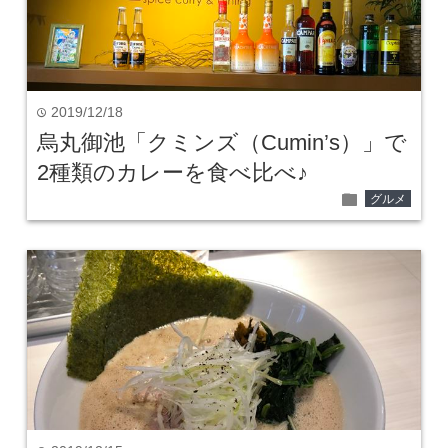
2019/12/18
time
烏丸御池「クミンズ（Cumin’s）」で
2種類のカレーを食べ比べ♪
folder
グルメ