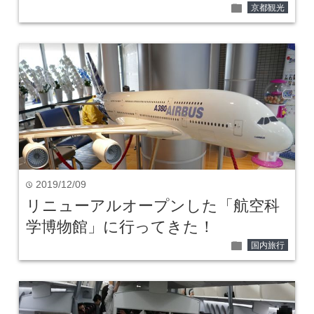
folder
京都観光
2019/12/09
time
リニューアルオープンした「航空科
学博物館」に行ってきた！
folder
国内旅行