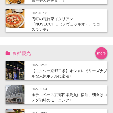
豪華冬天丼を食す！
2023/01/08
円町の隠れ家イタリアン
「NOVECCHIO（ノヴェッキオ）」でコー
スランチ♪
京都観光
more
2022/12/25
【モクシー京都二条】オシャレでリーズナブ
ルな人気ホテルに宿泊♪
2022/11/03
ホテルベース京都四条烏丸に宿泊。朝食はコ
メダ珈琲のモーニング♪