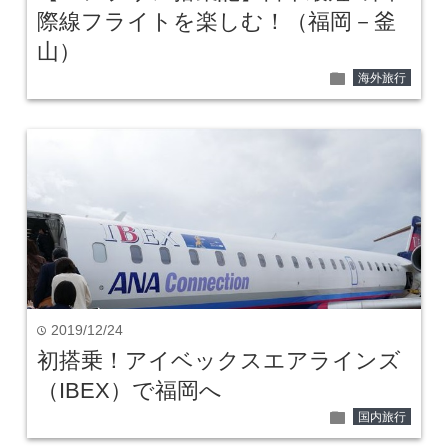
際線フライトを楽しむ！（福岡－釜
山）
folder
海外旅行
2019/12/24
time
初搭乗！アイベックスエアラインズ
（IBEX）で福岡へ
folder
国内旅行