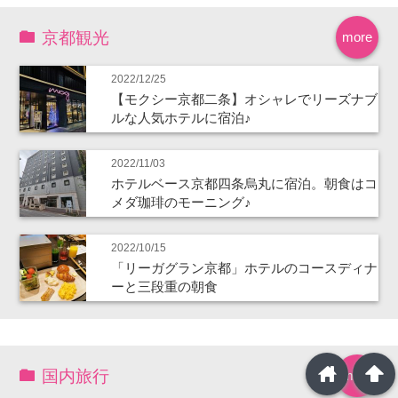
京都観光
more
2022/12/25
【モクシー京都二条】オシャレでリーズナブ
ルな人気ホテルに宿泊♪
2022/11/03
ホテルベース京都四条烏丸に宿泊。朝食はコ
メダ珈琲のモーニング♪
2022/10/15
「リーガグラン京都」ホテルのコースディナ
ーと三段重の朝食
home
arrowup
国内旅行
more