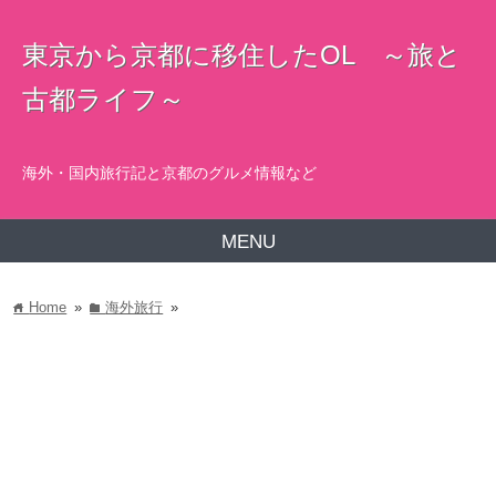
東京から京都に移住したOL ～旅と
古都ライフ～
海外・国内旅行記と京都のグルメ情報など
MENU
Home
»
海外旅行
»
home
folder