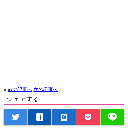
«
前の記事へ
次の記事へ
»
シェアする
line
twitter
facebook
hatenabookmark