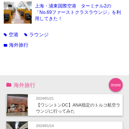
上海・浦東国際空港 ターミナル2の
「No.69ファーストクラスラウンジ」を利
用してきた！
空港
ラウンジ
tag
tag
海外旅行
folder
海外旅行
more
2024/01/21
【ワシントンDC】ANA指定のトルコ航空ラ
ウンジに行ってみた
2024/01/14