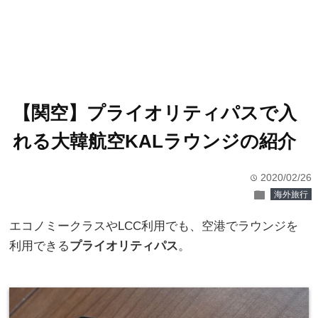
【関空】プライオリティパスで入
れる大韓航空KALラウンジの紹介
2020/02/26
time
folder
海外旅行
エコノミークラスやLCC利用でも、空港でラウンジを
利用できる
プライオリティパス
。