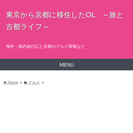
東京から京都に移住したOL ～旅と
古都ライフ～
海外・国内旅行記と京都のグルメ情報など
MENU
Home
»
グルメ
»
home
folder