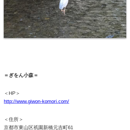
＝ぎをん小森＝
＜HP＞
http://www.giwon-komori.com/
＜住所＞
京都市東山区祇園新橋元吉町61