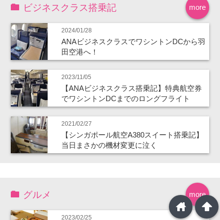
ビジネスクラス搭乗記
more
2024/01/28
ANAビジネスクラスでワシントンDCから羽
田空港へ！
2023/11/05
【ANAビジネスクラス搭乗記】特典航空券
でワシントンDCまでのロングフライト
2021/02/27
【シンガポール航空A380スイート搭乗記】
当日まさかの機材変更に泣く
グルメ
more
home
arrowup
2023/02/25