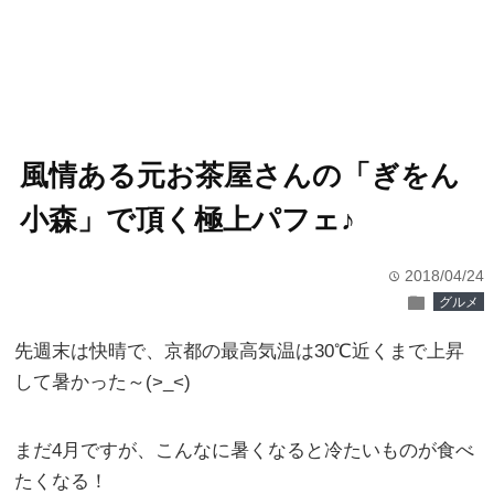
風情ある元お茶屋さんの「ぎをん
小森」で頂く極上パフェ♪
2018/04/24
time
folder
グルメ
先週末は快晴で、京都の最高気温は30℃近くまで上昇
して暑かった～(>_<)
まだ4月ですが、こんなに暑くなると冷たいものが食べ
たくなる！