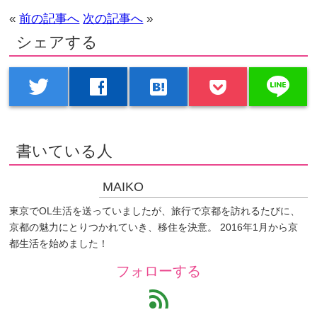
«
前の記事へ
次の記事へ
»
シェアする
line
twitter
facebook
hatenabookmark
書いている人
MAIKO
東京でOL生活を送っていましたが、旅行で京都を訪れるたびに、
京都の魅力にとりつかれていき、移住を決意。 2016年1月から京
都生活を始めました！
フォローする
feed