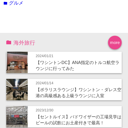
グルメ
folder
海外旅行
more
2024/01/21
【ワシントンDC】ANA指定のトルコ航空ラ
ウンジに行ってみた
2024/01/14
【ポラリスラウンジ】ワシントン・ダレス空
港の高級感ある上級ラウンジに入室
2023/12/30
【セントルイス】バドワイザーの工場見学は
ビールの試飲にお土産付きで最高！