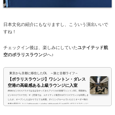
日本文化の紹介にもなりますし、こういう演出いいで
すね！
チェックイン後は、楽しみにしていた
ユナイテッド航
空のポラリスラウンジ
へ♪
東京から京都に移住したOL ～旅と古都ライフ～
【ポラリスラウンジ】ワシントン・ダレス
空港の高級感ある上級ラウンジに入室
ANAのビジネスクラスではるばるやってきたアメリカの首都ワシントンDC。帰国便も
ビジネスクラスです(・∀・)空港では、ユナイテッド航空のポラリスラウンジを利用しま
したが、オープンしたばかりでとても綺麗。ダイニングルームでいただくオーダー制の
食事が最高でした☆ (adsbygoogle = window.adsbygoogle || ).push({}); ポラリスラウンジに
ついてポラリスラウンジは、ユナイテッド航空の上級ラウンジ。現在、アメリカのシカ
ゴ、ヒューストン、ロサンゼルス、ニューヨーク（ニューアーク）、サンフランシス