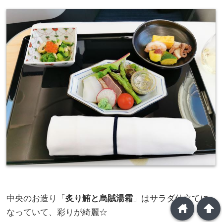
中央のお造り「
炙り鮪と烏賊湯霜
」はサラダ仕立てに
home
arrowup
なっていて、彩りが綺麗☆