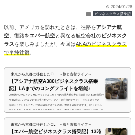
2024/01/28
time
folder
ビジネスクラス搭乗記
以前、アメリカを訪れたときは、往路を
アシアナ航
空
、復路を
エバー航空
と異なる航空会社の
ビジネスク
ラス
を楽しみましたが、今回は
ANAのビジネスクラス
で単純往復
。
東京から京都に移住したOL ～旅と古都ライフ～
【アシアナ航空A380ビジネスクラス搭乗
記】LAまでのロングフライトを堪能♪
10連休のGWにアメリカに行ってきました！ANAの特典航空券の発売日である355日前の
午前9時に、パソコンの前に張り付いて、アメリカ往復のチケット（ビジネスクラス）
を取ろうとしましたが、往路は確保できたものの、復路を確保できず(T_T)キャンセル
待ちを入れたものの、落ちてくる気配は全く無し。友達とどうするか検討した結果、特
典航空券の空きがかなりあり、関空にも比較的近いソウル発着の便を予約することにし
ました(・∀・)最終目的地はオーランドですが、ソウルからの直行便はないため、ひとま
東京から京都に移住したOL ～旅と古都ライフ～
ずロサンゼルスへと飛ぶことに。(a...
【エバー航空ビジネスクラス搭乗記】13時