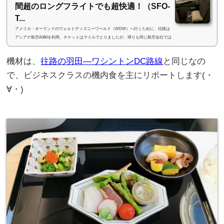
間超のロングフライトでも超快適！（SFO-
T...
アメリカ・オーランドのウォルトディズニーワールド（WDW）へ行くために、往路は
アシアナ航空A380を利用。チケットはマイルでとりましたが、帰りも同じ航空会社では
面白くないので、帰りはエバー航空を利用することに♪サンフランシスコから台湾の台
北までの飛行時間は13時間超と、かなりの飛行時間ですが、エバー航空のビジネスクラ
機材は、
往路の羽田―ワシントンDC路線
と同じなの
スはめちゃめちゃ快適でした(・∀・)(adsbygoogle = window.adsbygoogle || ).push({}); 最
上位のロイヤルローレルクラスユナイテッド航空のポラリスラウンジで晩御飯を食べ、
で、ビジネスクラスの機内食を主にリポートします(・
シャワーを浴びた後、ゆ...
∀・)