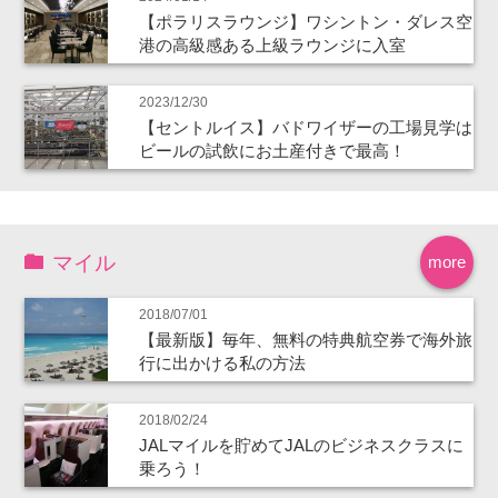
【ポラリスラウンジ】ワシントン・ダレス空
港の高級感ある上級ラウンジに入室
2023/12/30
【セントルイス】バドワイザーの工場見学は
ビールの試飲にお土産付きで最高！
マイル
more
2018/07/01
【最新版】毎年、無料の特典航空券で海外旅
行に出かける私の方法
2018/02/24
JALマイルを貯めてJALのビジネスクラスに
乗ろう！