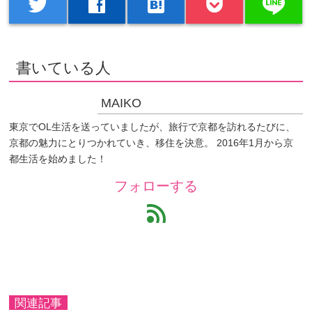
line
twitter
facebook
hatenabookmark
書いている人
MAIKO
東京でOL生活を送っていましたが、旅行で京都を訪れるたびに、
京都の魅力にとりつかれていき、移住を決意。 2016年1月から京
都生活を始めました！
フォローする
feed
関連記事