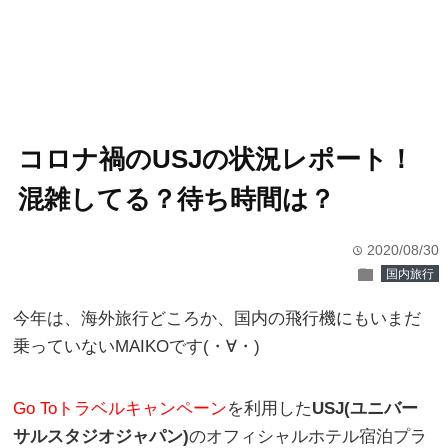
コロナ禍のUSJの状況レポート！
混雑してる？待ち時間は？
2020/08/30
time
folder
国内旅行
今年は、海外旅行どころか、国内の飛行機にもいまだ
乗っていないMAIKOです(・∀・)
Go Toトラベルキャンペーン
を利用した
USJ(ユニバー
サルスタジオジャパン)
のオフィシャルホテル宿泊プラ