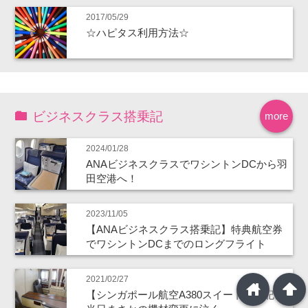
2017/05/29
☆ハピタス利用方法☆
ビジネスクラス搭乗記
more
2024/01/28
ANAビジネスクラスでワシントンDCから羽
田空港へ！
2023/11/05
【ANAビジネスクラス搭乗記】特典航空券
でワシントンDCまでのロングフライト
2021/02/27
home
arrowup
【シンガポール航空A380スイート搭乗記】