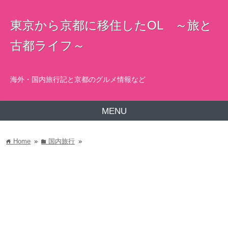
東京から京都に移住したOL ～旅と
古都ライフ～
海外・国内旅行記と京都のグルメ情報など
MENU
Home
»
国内旅行
»
home
folder