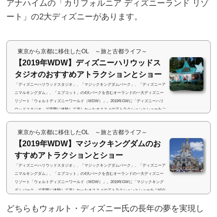
アナハイムの「カリフォルニア ディズニーランド リゾ
ート」の2大ディズニーがあります。
東京から京都に移住したOL ～旅と古都ライフ～
【2019年WDW】ディズニーハリウッドス
タジオのおすすめアトラクションとショー
「ディズニーハリウッドスタジオ」、「マジックキングダムパーク」、「ディズニーア
ニマルキングダム」、「エプコット」の4大パークを含むオーランドの一大ディズニー
リゾート「ウォルトディズニーワールド（WDW）」。2019年GWに「ディズニーハリ
ウッドスタジオ」で実際に体験して楽しかったオススメのアトラクションとショーをご
紹介します(・∀・)(adsbygoogle = window.adsbygoogle || ).push({}); 楽しかったオススメ
アトラクションとショー4大パークの中で、一番楽しかったのが「ディズニーハリウッ
東京から京都に移住したOL ～旅と古都ライフ～
ドスタジオ」。ファストパ...
【2019年WDW】マジックキングダムのお
すすめアトラクションとショー
「ディズニーハリウッドスタジオ」、「マジックキングダムパーク」、「ディズニーア
ニマルキングダム」、「エプコット」の4大パークを含むオーランドの一大ディズニー
リゾート「ウォルトディズニーワールド（WDW）」。2019年GWに「マジックキング
ダムパーク」で実際に体験して楽しかったオススメのアトラクションとショーをご紹介
します(・∀・)(adsbygoogle = window.adsbygoogle || ).push({}); 楽しかったおすすめのア
どちらもウォルト・ディズニー氏の長年の夢を実現し
トラクションとショー4大パークの中で、最もアトラクションの数が多い「マジックキ
ングダムパーク」。パーク...