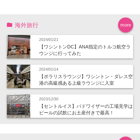
海外旅行
more
2024/01/21
【ワシントンDC】ANA指定のトルコ航空ラ
ウンジに行ってみた
2024/01/14
【ポラリスラウンジ】ワシントン・ダレス空
港の高級感ある上級ラウンジに入室
2023/12/30
【セントルイス】バドワイザーの工場見学は
ビールの試飲にお土産付きで最高！