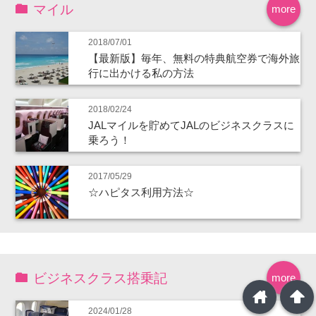
マイル
more
2018/07/01
【最新版】毎年、無料の特典航空券で海外旅
行に出かける私の方法
2018/02/24
JALマイルを貯めてJALのビジネスクラスに
乗ろう！
2017/05/29
☆ハピタス利用方法☆
ビジネスクラス搭乗記
more
home
arrowup
2024/01/28