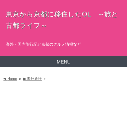
東京から京都に移住したOL ～旅と
古都ライフ～
海外・国内旅行記と京都のグルメ情報など
MENU
Home
»
海外旅行
»
home
folder