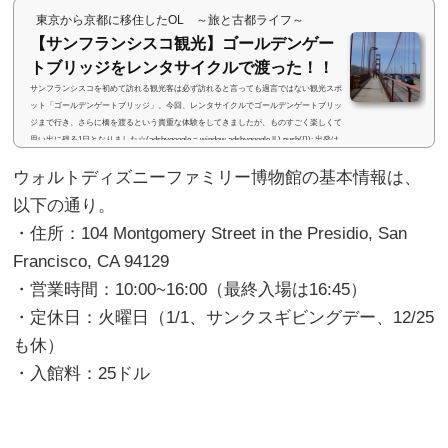
東京から京都に移住したOL ～旅と古都ライフ～
【サンフランシスコ観光】ゴールデンゲー
トブリッジをレンタサイクルで渡った！！
サンフランシスコを初めて訪れる観光客は必ず訪れると言っても過言ではない観光スポ
ット「ゴールデンゲートブリッジ」。今回、レンタサイクルでゴールデンゲートブリッ
ジまで行き、さらに橋を渡るという貴重な体験をしてきましたが、ものすごく楽しくて
思い出に残る1日となりました☆(adsbygoogle = window.adsbygoogle || ).push({}); 出発は
フィッシャーマンズワーフからサンフランシスコにおける観光スポットの1つ「フィッ
ウォルトディズニーファミリー博物館の基本情報は、
シャーマンズワーフ」には、レンタサイクル屋さんが多数あります。私達は、宿泊して
いたヒルトンでもらっ...
以下の通り。
・住所：104 Montgomery Street in the Presidio, San
Francisco, CA 94129
・営業時間：10:00~16:00（最終入場は16:45）
・定休日：火曜日（1/1、サンクスギビングデー、12/25
も休）
・入館料：25ドル