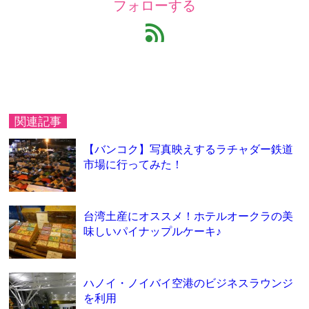
フォローする
feed
関連記事
【バンコク】写真映えするラチャダー鉄道
市場に行ってみた！
台湾土産にオススメ！ホテルオークラの美
味しいパイナップルケーキ♪
ハノイ・ノイバイ空港のビジネスラウンジ
を利用