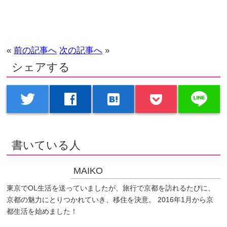
«
前の記事へ
次の記事へ
»
シェアする
line
twitter
facebook
hatenabookmark
書いている人
MAIKO
東京でOL生活を送っていましたが、旅行で京都を訪れるたびに、
京都の魅力にとりつかれていき、移住を決意。 2016年1月から京
都生活を始めました！